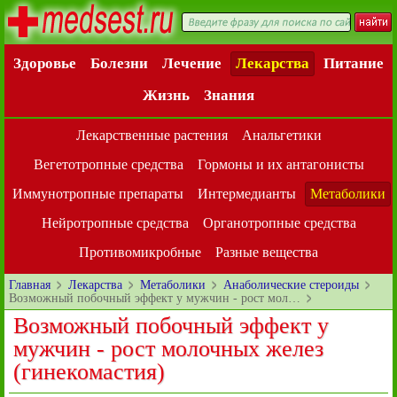
Здоровье
Болезни
Лечение
Лекарства
Питание
Жизнь
Знания
Лекарственные растения
Анальгетики
Вегетотропные средства
Гормоны и их антагонисты
Иммунотропные препараты
Интермедианты
Метаболики
Нейротропные средства
Органотропные средства
Противомикробные
Разные вещества
Главная
Лекарства
Метаболики
Анаболические стероиды
Возможный побочный эффект у мужчин - рост мол…
Возможный побочный эффект у
мужчин - рост молочных желез
(гинекомастия)