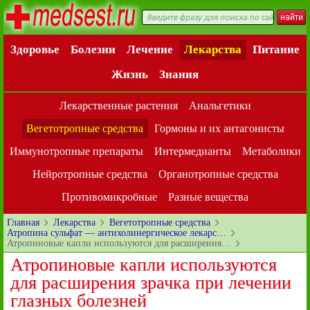
Здоровье
Болезни
Лечение
Лекарства
Питание
Жизнь
Знания
Лекарственные растения
Анальгетики
Вегетотропные средства
Гормоны и их антагонисты
Иммунотропные препараты
Интермедианты
Метаболики
Нейротропные средства
Органотропные средства
Противомикробные
Разные вещества
Главная
Лекарства
Вегетотропные средства
Атропина сульфат — антихолинергическое лекарс…
Атропиновые капли используются для расширения…
Атропиновые капли используются
для расширения зрачка при лечении
глазных болезней