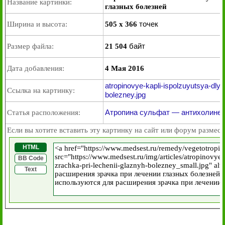
Название картинки:
глазных болезней
точек
Ширина и высота:
505 x 366
байт
Размер файла:
21 504
Дата добавления:
4 Мая 2016
atropinovye-kapli-ispolzuyutsya-dlya
Ссылка на картинку:
bolezney.jpg
Атропина сульфат — антихолинер
Статья расположения:
Если вы хотите вставить эту картинку на сайт или форум размест
HTML
BB Code
Text