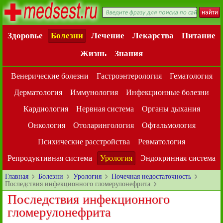
Здоровье
Болезни
Лечение
Лекарства
Питание
Жизнь
Знания
Венерические болезни
Гастроэнтерология
Гематология
Дерматология
Иммунология
Инфекционные болезни
Кардиология
Нервная система
Органы дыхания
Онкология
Отоларингология
Офтальмология
Психические расстройства
Ревматология
Репродуктивная система
Урология
Эндокринная система
Главная
Болезни
Урология
Почечная недостаточность
Последствия инфекционного гломерулонефрита
Последствия инфекционного
гломерулонефрита