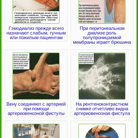
Гэмодиализ прежде всего
При перитонеальном
назначают слабым, тучным
диализе роль
или пожилым пациентам
полупроницаемой
мембраны играет брюшина
Вену соединяют с артерией
На рентгеноконтрастном
при помощи
снимке отчетливо видна
артериовенозной фистулы
артериовенозная фистула