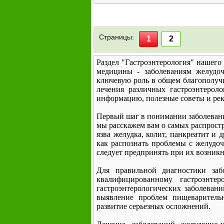
Страницы:
1
2
Раздел "Гастроэнтерология" нашег
медицины - заболеваниям желудоч
ключевую роль в общем благополуч
лечения различных гастроэнтерол
информацию, полезные советы и рек
Первый шаг в понимании заболевани
мы расскажем вам о самых распрост
язва желудка, колит, панкреатит и
как распознать проблемы с желудо
следует предпринять при их возник
Для правильной диагностики заб
квалифицированному гастроэнте
гастроэнтерологических заболевани
выявление проблем пищеварительн
развитие серьезных осложнений.