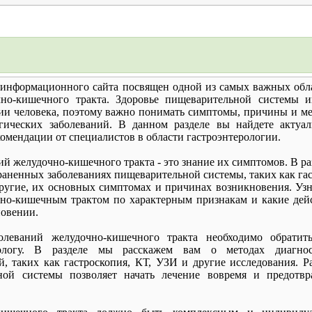
о информационного сайта посвящен одной из самых важных обл
но-кишечного тракта. Здоровье пищеварительной системы и
ии человека, поэтому важно понимать симптомы, причины и м
огических заболеваний. В данном разделе вы найдете актуа
омендации от специалистов в области гастроэнтерологии.
й желудочно-кишечного тракта - это знание их симптомов. В ра
раненных заболеваниях пищеварительной системы, таких как гас
 другие, их основных симптомах и причинах возникновения. Узн
чно-кишечным трактом по характерным признакам и какие дей
новении.
олеваний желудочно-кишечного тракта необходимо обратит
рологу. В разделе мы расскажем вам о методах диагно
й, таких как гастроскопия, КТ, УЗИ и другие исследования. Р
ой системы позволяет начать лечение вовремя и предотвр