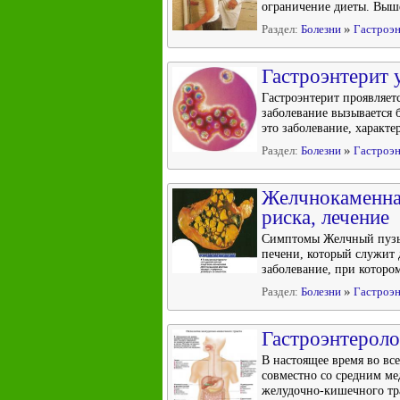
ограничение диеты. Выше
»
Раздел:
Болезни
Гастроэн
Гастроэнтерит 
Гастроэнтерит проявляет
заболевание вызывается 
это заболевание, характ
»
Раздел:
Болезни
Гастроэн
Желчнокаменна
риска, лечение
Симптомы Желчный пузыр
печени, который служит 
заболевание, при которо
»
Раздел:
Болезни
Гастроэн
Гастроэнтероло
В настоящее время во вс
совместно со средним м
желудочно-кишечного тра