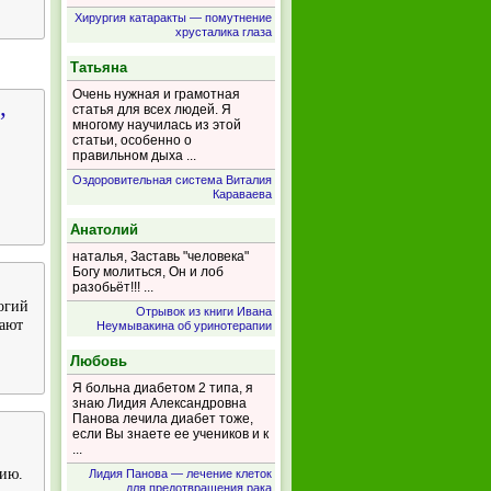
Хирургия катаракты — помутнение
хрусталика глаза
Татьяна
Очень нужная и грамотная
,
статья для всех людей. Я
многому научилась из этой
статьи, особенно о
правильном дыха ...
Оздоровительная система Виталия
Караваева
Анатолий
наталья, Заставь "человека"
Богу молиться, Он и лоб
разобьёт!!! ...
огий
Отрывок из книги Ивана
рают
Неумывакина об уринотерапии
Любовь
Я больна диабетом 2 типа, я
знаю Лидия Александровна
Панова лечила диабет тоже,
если Вы знаете ее учеников и к
...
цию.
Лидия Панова — лечение клеток
для предотвращения рака