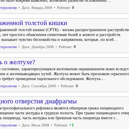
 не было вовремя выявлено, возможно развитие осложнений....
0
терология
• Дата: Январь 2009 • Рейтинг:
аженной толстой кишки
аженной толстой кишки (СРТК) - весьма распространенное расстройств
, нет простого объяснения симптомам болей в животе и расстройств
 вызывает чувство беспокойства и напряжения, которые, по всей...
0
терология
• Дата: Декабрь 2008 • Рейтинг:
ь о желтухе?
е состояние, характеризующееся желтоватым окрашиванием кожи вследст
ни и желчевыводящих путей. Желтуха может быть признаком серьезног
 требует проведения тщательного обследования. Желтуха -...
0
терология
• Дата: Сентябрь 2008 • Рейтинг:
ного отверстия диафрагмы
строэзофагеального рефлюкса является обширная грыжа пищеводного
мещение части желудка в грудную полость. При грыже пищеводного отве
 пищевода, часть желудка или брюшная часть пищевода вместе с...
+1
терология
• Дата: Июль 2008 • Рейтинг: