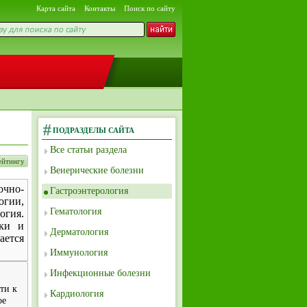
Карта сайта
Контакты
Поиск по сайту
ПОДРАЗДЕЛЫ САЙТА
Все статьи раздела
йтингу
Венерические болезни
очно-
Гастроэнтерология
огии,
Гематология
огия.
шки и
Дерматология
ается
Иммунология
Инфекционные болезни
ти к
Кардиология
ое