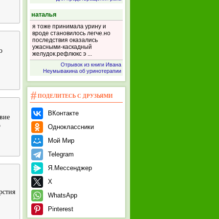
наталья
я тоже принимала урину и
вроде становилось легче.но
последствия оказались
ужасными-каскадный
о
желудок.рефлюкс э ...
Отрывок из книги Ивана
Неумывакина об уринотерапии
ПОДЕЛИТЕСЬ С ДРУЗЬЯМИ
ВКонтакте
вие
о
Одноклассники
Мой Мир
Telegram
Я.Мессенджер
X
рстия
WhatsApp
Pinterest