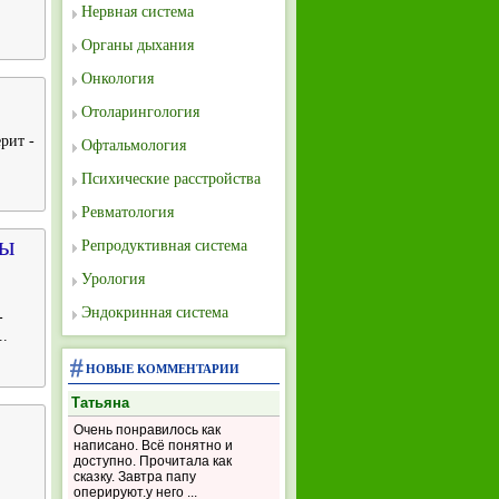
Нервная система
Органы дыхания
Онкология
Отоларингология
рит -
Офтальмология
Психические расстройства
Ревматология
ры
Репродуктивная система
Урология
Эндокринная система
-
..
НОВЫЕ КОММЕНТАРИИ
Татьяна
Очень понравилось как
написано. Всё понятно и
доступно. Прочитала как
сказку. Завтра папу
оперируют.у него ...