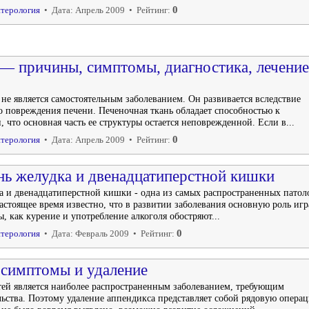
0
терология
• Дата: Апрель 2009 • Рейтинг:
— причины, симптомы, диагностика, лечение
е является самостоятельным заболеванием. Он развивается вследствие
о повреждения печени. Печеночная ткань обладает способностью к
 что основная часть ее структуры остается неповрежденной. Если в...
0
терология
• Дата: Апрель 2009 • Рейтинг:
нь желудка и двенадцатиперстной кишки
а и двенадцатиперстной кишки - одна из самых распространенных патол
астоящее время известно, что в развитии заболевания основную роль иг
ы, как курение и употребление алкоголя обостряют...
0
терология
• Дата: Февраль 2009 • Рейтинг:
симптомы и удаление
тей является наиболее распространенным заболеванием, требующим
ьства. Поэтому удаление аппендикса представляет собой рядовую опера