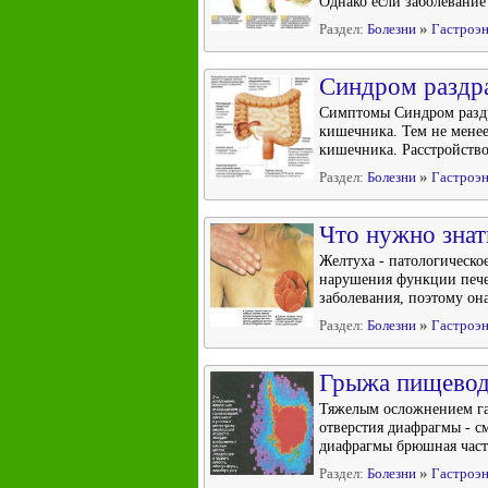
Однако если заболевание
»
Раздел:
Болезни
Гастроэн
Синдром раздр
Симптомы Синдром раздр
кишечника. Тем не менее
кишечника. Расстройство
»
Раздел:
Болезни
Гастроэн
Что нужно знат
Желтуха - патологическо
нарушения функции пече
заболевания, поэтому она
»
Раздел:
Болезни
Гастроэн
Грыжа пищевод
Тяжелым осложнением га
отверстия диафрагмы - с
диафрагмы брюшная часть
»
Раздел:
Болезни
Гастроэн