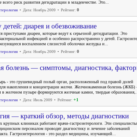
 всего риск развития дегидратации в младенчестве. Это...
0
терология
• Дата: Ноябрь 2009 • Рейтинг:
у детей: диарея и обезвоживание
ся приступами диареи, которые ведут к серьезной дегидратации. Это
бактериальной инфекцией и особенно распространено у детей. Гастроэнте
еризующееся воспалением слизистой оболочки желудка и...
0
терология
• Дата: Ноябрь 2009 • Рейтинг:
я болезнь — симптомы, диагностика, факто
ь - это грушевидный полый орган, расположенный под правой долей
для накопления и концентрации желчи. Желчнокаменная болезнь (ЖКБ) 
м в желчном пузыре формируются желчные камни, твердые образования,.
+1
терология
• Дата: Июль 2009 • Рейтинг:
гия — краткий обзор, методы диагностики
ех крупных клиниках работают врачи-гастроэнтерологи. Эти специалисты
едицинским персоналом проводят диагностику и лечение заболеваний
кта. Гастроэнтерология - это раздел медицины, изучающий...