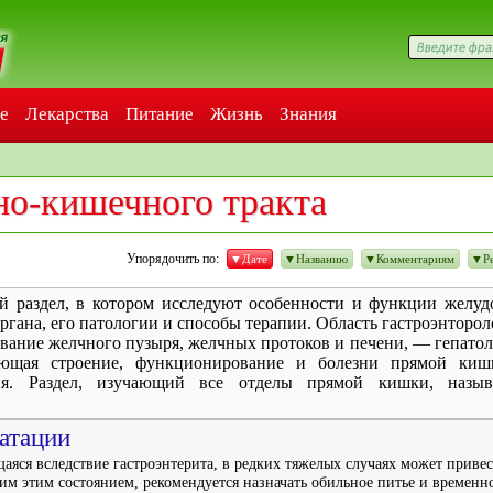
е
Лекарства
Питание
Жизнь
Знания
но-кишечного тракта
Упорядочить по:
▼Дате
▼Названию
▼Комментариям
▼Ре
раздел, в котором исследуют особенности и функции желуд
ргана, его патологии и способы терапии. Область гастроэнторол
ание желчного пузыря, желчных протоков и печени, — гепатол
чающая строение, функционирование и болезни прямой ки
ия. Раздел, изучающий все отделы прямой кишки, назыв
атации
аяся вследствие гастроэнтерита, в редких тяжелых случаях может привес
им этим состоянием, рекомендуется назначать обильное питье и временн