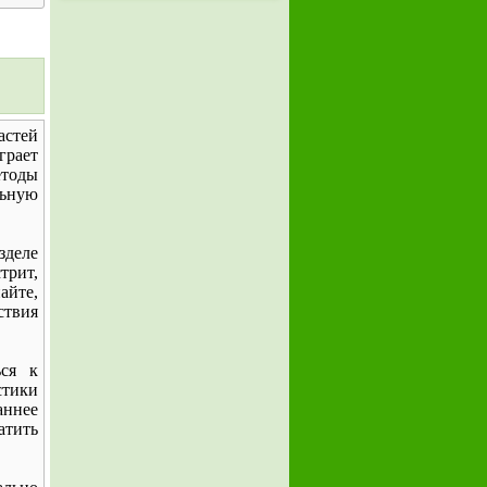
астей
грает
етоды
льную
зделе
трит,
айте,
ствия
ься к
стики
аннее
атить