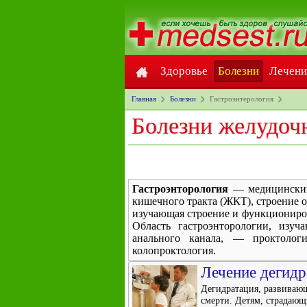
Здоровье
Болезни
Лечени
Главная
Болезни
Гастроэнтерология
Болезни желудоч
Гастроэнторология
— медицинский 
кишечного тракта (ЖКТ), строение о
изучающая строение и функциониров
Область гастроэнторологии, изу
анального канала, — проктолог
колопроктология.
Лечение дегидр
Дегидратация, развивающ
смерти. Детям, страдающ