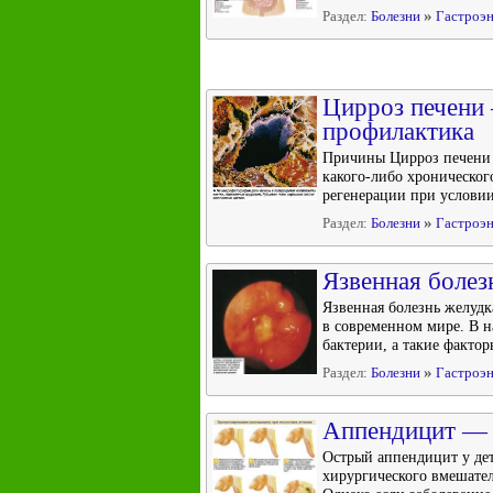
»
Раздел:
Болезни
Гастроэн
Цирроз печени 
профилактика
Причины Цирроз печени н
какого-либо хроническог
регенерации при условии,
»
Раздел:
Болезни
Гастроэн
Язвенная болез
Язвенная болезнь желудк
в современном мире. В н
бактерии, а такие фактор
»
Раздел:
Болезни
Гастроэн
Аппендицит — 
Острый аппендицит у де
хирургического вмешател