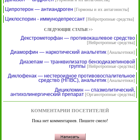
Ципротерон — антиандроген
[Гормоны и их антагонисты]
Циклоспорин - иммунодепрессант
[Нейротропные средства]
СЛЕДУЮЩИЕ СТАТЬИ >>
Декстрометорфан — противокашлевое средство
[Нейротропные средства]
Диаморфин — наркотический анальгетик
[Анальгетики]
Диазепам — транквилизатор бензодиазепиновой
группы
[Нейротропные средства]
Диклофенак — нестероидное противовоспалительное
средство (НПВС), анальгетик
[Анальгетики]
Дицикломин — спазмолитический,
антихолинергический препарат
[Органотропные средства]
КОММЕНТАРИИ ПОСЕТИТЕЛЕЙ
Пока нет комментариев. Пишите смело!