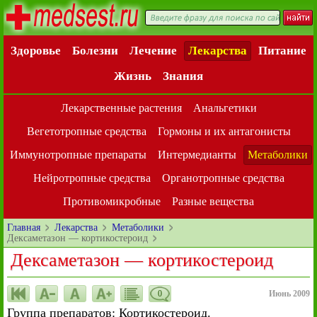
Здоровье
Болезни
Лечение
Лекарства
Питание
Жизнь
Знания
Лекарственные растения
Анальгетики
Вегетотропные средства
Гормоны и их антагонисты
Иммунотропные препараты
Интермедианты
Метаболики
Нейротропные средства
Органотропные средства
Противомикробные
Разные вещества
Главная
Лекарства
Метаболики
Дексаметазон — кортикостероид
Дексаметазон — кортикостероид
0
Июнь 2009
Группа препаратов: Кортикостероид.