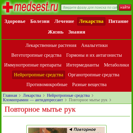
Здоровье
Болезни
Лечение
Лекарства
Питание
Жизнь
Знания
Лекарственные растения
Анальгетики
Вегетотропные средства
Гормоны и их антагонисты
Иммунотропные препараты
Интермедианты
Метаболики
Нейротропные средства
Органотропные средства
Противомикробные
Разные вещества
Главная
Лекарства
Нейротропные средства
Кломипрамин — антидепрессант
Повторное мытье рук
Повторное мытье рук