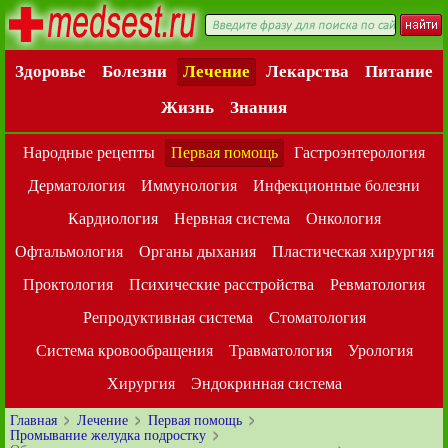
Здоровье
Болезни
Лечение
Лекарства
Питание
Жизнь
Знания
Народные рецепты
Первая помощь
Гастроэнтерология
Дерматология
Иммунология
Инфекционные болезни
Кардиология
Нервная система
Онкология
Офтальмология
Органы дыхания
Пластическая хирургия
Проктология
Психические расстройства
Ревматология
Репродуктивная система
Стоматология
Система кровообращения
Травматология
Урология
Хирургия
Эндокринная система
Главная
Лечение
Первая помощь
Промывание желудка подростку