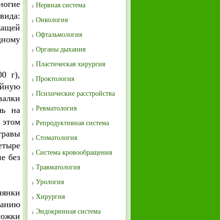
ногие
Нервная система
вида:
Онкология
жащей
Офтальмология
дному
Органы дыхания
Пластическая хирургия
0 г),
Проктология
айную
Психические расстройства
валки
Ревматология
чь на
 этом
Репродуктивная система
травы
Стоматология
етыре
Система кровообращения
е без
Травматология
Урология
нянки
Хирургия
ванию
Эндокринная система
ложки