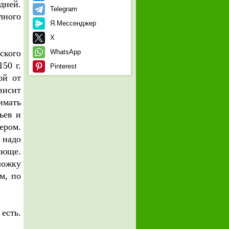
дней.
Telegram
лного
Я.Мессенджер
X
ского
WhatsApp
50 г.
Pinterest
ой от
висит
имать
ьев и
ером.
 надо
яюще.
ложку
м, по
есть.