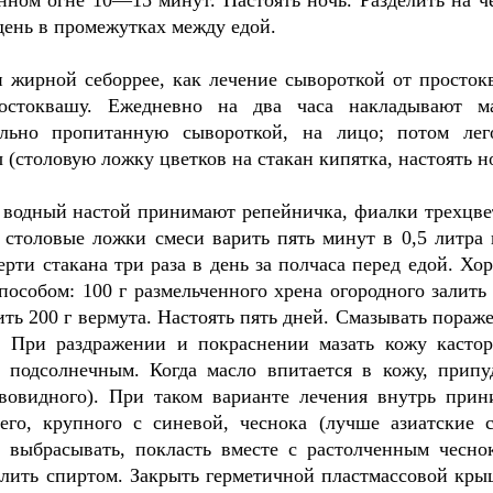
енном огне 10—15 минут. Настоять ночь. Разделить на ч
 день в промежутках между едой.
и жирной себоррее, как лечение сывороткой от просток
стоквашу. Ежедневно на два часа накладывают м
ьно пропитанную сывороткой, на лицо; потом лег
(столовую ложку цветков на стакан кипятка, настоять но
 водный настой принимают репейничка, фиалки трехцве
 столовые ложки смеси варить пять минут в 0,5 литра 
ерти стакана три раза в день за полчаса перед едой. Хо
пособом: 100 г размельченного хрена огородного залить 
ить 200 г вермута. Настоять пять дней. Смазывать пораж
. При раздражении и покраснении мазать кожу касто
 подсолнечным. Когда масло впитается в кожу, припу
вовидного). При таком варианте лечения внутрь прин
его, крупного с синевой, чеснока (лучше азиатские с
 выбрасывать, покласть вместе с растолченным чесно
алить спиртом. Закрыть герметичной пластмассовой кры