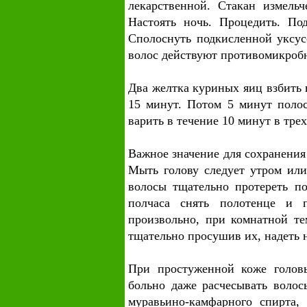
лекарственной. Стакан измель
Настоять ночь. Процедить. По
Сполоснуть подкисленной уксу
волос действуют противомикроб
Два желтка куриных яиц взбить 
15 минут. Потом 5 минут полос
варить в течение 10 минут в тре
Важное значение для сохранения
Мыть голову следует утром или
волосы тщательно протереть по
полчаса снять полотенце и п
произвольно, при комнатной те
тщательно просушив их, надеть 
При простуженной коже головы
больно даже расчесывать воло
муравьино-камфарного спирта,