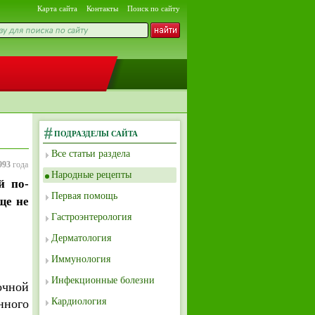
Карта сайта
Контакты
Поиск по сайту
ПОДРАЗДЕЛЫ САЙТА
Все статьи раздела
993
года
Народные рецепты
й по-
Первая помощь
ще не
Гастроэнтерология
Дерматология
Иммунология
Инфекционные болезни
очной
Кардиология
нного