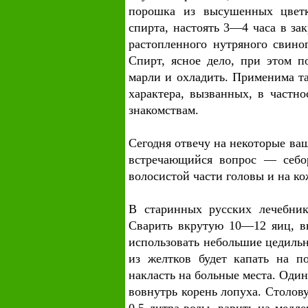
порошка из высушенных цветк
спирта, настоять 3—4 часа в за
растопленного нутряного свиног
Спирт, ясное дело, при этом п
марли и охладить. Применима т
характера, вызванных, в частн
знакомствам.
Сегодня отвечу на некоторые ва
встречающийся вопрос — себо
волосистой части головы и на ко
В старинных русских лечебник
Сварить вкрутую 10—12 яиц, в
использовать небольшие цедильн
из желтков будет капать на п
накласть на больные места. Один
вовнутрь корень лопуха. Столов