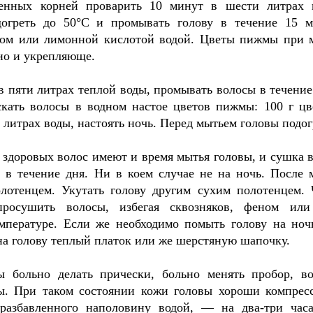
ченных корней проварить 10 минут в шести литрах 
догреть до 50°С и промывать голову в течение 15 м
сом или лимонной кислотой водой. Цветы пижмы при 
но и укрепляюще.
в пяти литрах теплой воды, промывать волосы в течени
кать волосы в водном настое цветов пижмы: 100 г цв
х литрах воды, настоять ночь. Перед мытьем головы подог
 здоровых волос имеют и время мытья головы, и сушка в
 в течение дня. Ни в коем случае не на ночь. После 
лотенцем. Укутать голову другим сухим полотенцем. 
росушить волосы, избегая сквозняков, феном или
мпературе. Если же необходимо помыть голову на ночь
на голову теплый платок или же шерстяную шапочку.
 больно делать прически, больно менять пробор, в
сы. При таком состоянии кожи головы хороши компрес
 разбавленного наполовину водой, — на два-три час