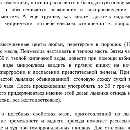
ся семенники, к осени распылятся в благодатную почву м
 и обеспечивается выживание и воспроизведение 
е многим. А еще труднее, как видим, достичь надле
м хищнически потребительском отношении к приро
высушенные цветы любви, перетертые в порошок (10
го масла. Полмесяца настаивать в теплом месте. Затем ч
 50 г. теплой кипяченой воды, довести при помощи взби
в виде микроклизм вводить в прямую кишку на но
пертрофии и воспалении предстательной железы. При
настой льнянки обыкновенной: столовую ложку сухой 
3 часа. После процеживания употреблять по 30 г три-ч
рого придерживаться именно этой дозы: льнянка отнюдь н
ески, все желтоцветковые).
 о целебных свойствах мази, приготовленной из ль
ние промежности и заднего прохода помогает рассасы
же и зуд при геморроидальных шишках. Две столовые 