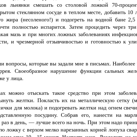
ов льнянки смешать со столовой ложкой 70-процен
крытом стеклянном сосуде в теплом месте, добавить 10 
о жира (несоленого!) и подогреть на водной бане 2,5 
очти полностью испарится. Затем процедить через три
акая мазь и при многих ложных заболеваниях инфекцио
ости, и чрезмерной отзывчивостью и готовностью к ул
ши вопросы, которые вы задали мне в письмах. Наиболее 
ррея. Своеобразное нарушение функции сальных жел
же у лица.
ах можно отыскать такое средство при этом заболев
ынуть желтки. Покласть их на металлическую сетку (
ички для молока) и подогревать желтки над огнем свечи
одставленную посудину. Собрав его, нанести на марл
 раз в день, — лучше всего на ночь. При этом надо прин
ую ложку с верхом мелко нарезанных корней лопуха свар