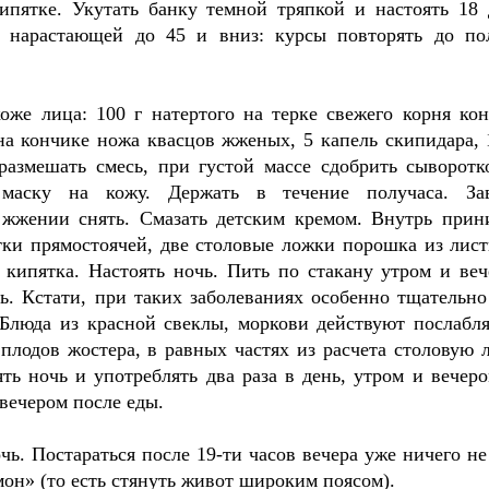
кипятке. Укутать банку темной тряпкой и настоять 18 
 нарастающей до 45 и вниз: курсы повторять до по
же лица: 100 г натертого на терке свежего корня кон
 на кончике ножа квасцов жженых, 5 капель скипидара, 1
размешать смесь, при густой массе сдобрить сыворотк
маску на кожу. Держать в течение получаса. За
 жжении снять. Смазать детским кремом. Внутрь прин
тки прямостоячей, две столовые ложки порошка из лист
 кипятка. Настоять ночь. Пить по стакану утром и веч
ь. Кстати, при таких заболеваниях особенно тщательно
 Блюда из красной свеклы, моркови действуют послабл
плодов жостера, в равных частях из расчета столовую 
ять ночь и употреблять два раза в день, утром и вечеро
 вечером после еды.
чь. Постараться после 19-ти часов вечера уже ничего не 
он» (то есть стянуть живот широким поясом).