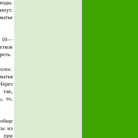
воды.
инут.
мытье
е 10—
етков
реть.
олос.
мытья
Через
 так,
, то,
ообще
сы из
а при