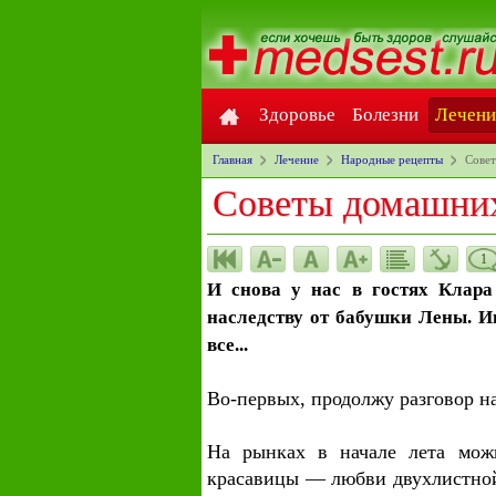
Здоровье
Болезни
Лечени
Главная
Лечение
Народные рецепты
Сове
Советы домашни
1
И снова у нас в гостях Клара
наследству от бабушки Лены. И
все...
Во-первых, продолжу разговор н
На рынках в начале лета мож
красавицы — любви двухлистной