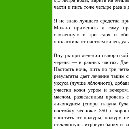
0,5 литра воды, варить на медл
части и пить тоже четыре раза в
Я не знаю лучшего средства пр
Можно применять и саму про
сложенную в три слоя и обил
ополаскивают настоем календулы 
Внутрь при лечении сывороткой
череды — в равных частях. Две
Настоять ночь, пить по три четв
результаты дает лечение таким с
уксуса (лучше яблочного), добав
участки кожи утром и вечером
маслом, разведенным вровень с
ликоподием (споры плауна була
настойку чеснока: 350 г хорош
очистить от кожуры, кожуру не
стеклянную литровую банку и з