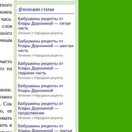
тного
ПОХОЖИЕ СТАТЬИ
ложек
часа.
Бабушкины рецепты от
Клары Дорониной — пятая
 слоя
часть
нного
Лечение » Народные рецепты
ичным
Бабушкины рецепты от
Клары Дорониной — шестая
часть
Лечение » Народные рецепты
часто
Бабушкины рецепты от
ез на
Клары Дорониной —
седьмая часть
Лечение » Народные рецепты
Бабушкины рецепты от
ании.
Клары Дорониной
можно
Лечение » Народные рецепты
. Сок
Бабушкины рецепты от
Клары Дорониной —
ю, ее
продолжение
имать
Лечение » Народные рецепты
ить в
Бабушкины рецепты от
Клары Дорониной — третья