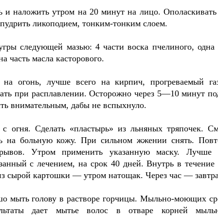
ь и наложить утром на 20 минут на лицо. Ополаскивать
пудрить ликоподием, тонким-тонким слоем.
угры следующей мазью: 4 части воска пчелиного, одна 
на часть масла касторового.
 на огонь, лучше всего на кирпич, прогреваемый га
вать при расплавлении. Осторожно через 5—10 минут по
ыть внимательным, дабы не вспыхнуло.
с огня. Сделать «пластырь» из льняных тряпочек. См
ь на больную кожу. При сильном жжении снять. Повт
рывов. Утром применить указанную маску. Лучше 
занный с лечением, на срок 40 дней. Внутрь в течение 
из сырой картошки — утром натощак. Через час — завтра
шо мыть голову в растворе горчицы. Мыльно-моющих ср
льтаты дает мытье волос в отваре корней мыль