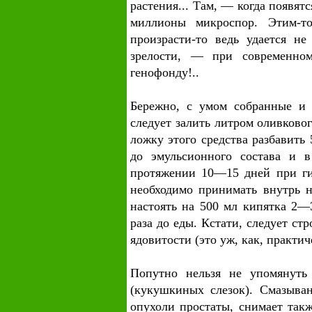
растения... Там, — когда появят
миллионы микроспор. Этим-то
произрасти-то ведь удается н
зрелости, — при современно
генофонду!..
Бережно, с умом собранные и 
следует залить литром оливково
ложку этого средства разбавить
до эмульсионного состава и 
протяжении 10—15 дней при ги
необходимо принимать внутрь 
настоять на 500 мл кипятка 2—
раза до еды. Кстати, следует ст
ядовитости (это уж, как, практич
Попутно нельзя не упомянуть
(кукушкиных слезок). Смазыва
опухоли простаты, снимает так