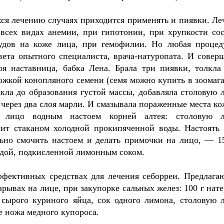
ся лечению случаях приходится применять и пиявки. Ле
всех видах анемии, при гипотонии, при хрупкости сос
удов на коже лица, при гемофилии. Но любая процед
вета опытного специалиста, врача-натуропата. И совер
я наставница, бабка Лена. Брала три пиявки, толкла
ложкой конопляного семени (семя можно купить в зоомага
олкла до образования густой массы, добавляла столовую 
 через два слоя марли. И смазывала пораженные места ко
 лицо водным настоем корней алтея: столовую 
лит стаканом холодной прокипяченной воды. Настоять 
ьно смочить настоем и делать примочки на лицо, — 
одой, подкисленной лимонным соком.
ффективных средствах для лечения себорреи. Предлага
рывах на лице, при закупорке сальных желез: 100 г нате
 сырого куриного яйца, сок одного лимона, столовую 
е ножа медного купороса.