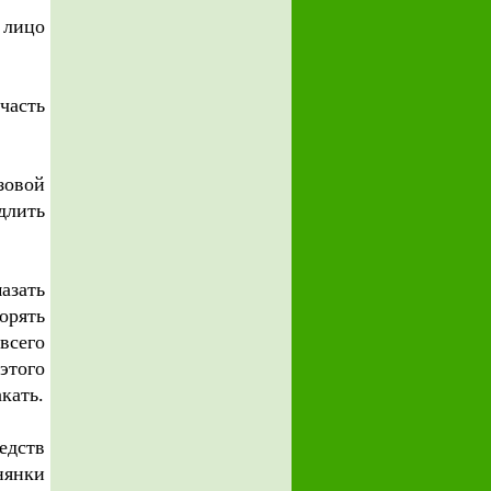
 лицо
часть
зовой
длить
азать
орять
всего
этого
кать.
едств
нянки