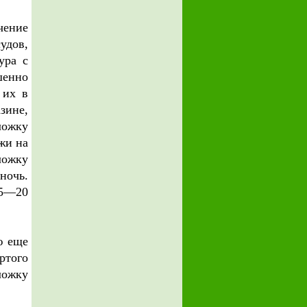
чение
удов,
ура с
шенно
 их в
зине,
ложку
жи на
ложку
ночь.
15—20
ю еще
ртого
ложку