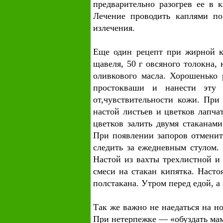
предварительно разогрев ее в 
Лечение проводить каплями по
излечения.
Еще один рецепт при жирной ко
щавеля, 50 г овсяного толокна,
оливкового масла. Хорошенько 
простокваши и нанести эту 
от,чувствительности кожи. При
настой листьев и цветков лапча
цветков залить двумя стаканами
При появлении запоров отменит
следить за ежедневным стулом.
Настой из вахты трехлистной и 
смеси на стакан кипятка. Насто
полстакана. Утром перед едой, а
Так же важно не наедаться на но
При нетерпежке — «обуздать мам