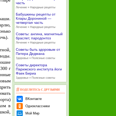
етыре
часть
Лечение » Народные рецепты
Бабушкины рецепты от
ваши.
Клары Дорониной —
четвертая часть
арлю,
Лечение » Народные рецепты
онько
Советы: ангина, магнитный
чь).
браслет, пародонтоз
Лечение » Народные рецепты
тной,
Советы быть здоровым от
Питера Дедмана
воды.
Здоровье » Полезные советы
рошие
Советы директора
300 г
Парижского института йоги
Фаек Бириа
енные
Здоровье » Полезные советы
ровым
дрить
ПОДЕЛИТЕСЬ С ДРУЗЬЯМИ
имать
орта)
ВКонтакте
ком в
Одноклассники
шкой,
Мой Мир