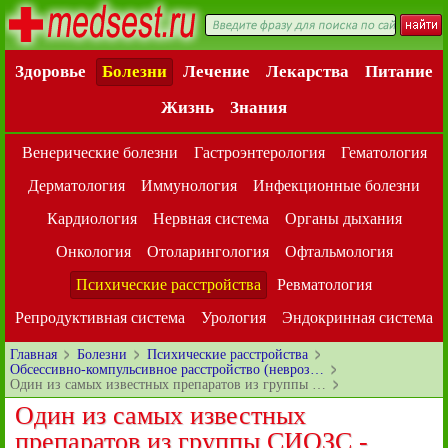
Здоровье
Болезни
Лечение
Лекарства
Питание
Жизнь
Знания
Венерические болезни
Гастроэнтерология
Гематология
Дерматология
Иммунология
Инфекционные болезни
Кардиология
Нервная система
Органы дыхания
Онкология
Отоларингология
Офтальмология
Психические расстройства
Ревматология
Репродуктивная система
Урология
Эндокринная система
Главная
Болезни
Психические расстройства
Обсессивно-компульсивное расстройство (невроз…
Один из самых известных препаратов из группы …
Один из самых известных
препаратов из группы СИОЗС -