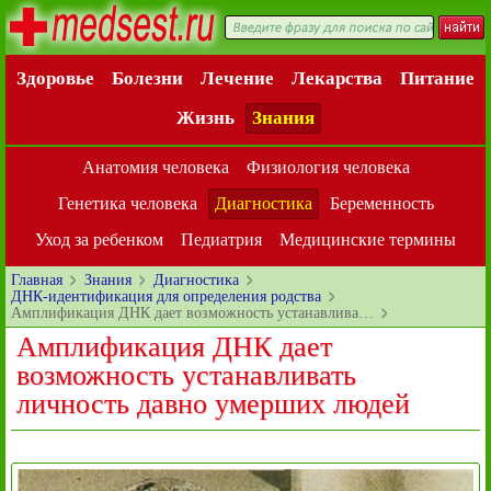
Здоровье
Болезни
Лечение
Лекарства
Питание
Жизнь
Знания
Анатомия человека
Физиология человека
Генетика человека
Диагностика
Беременность
Уход за ребенком
Педиатрия
Медицинские термины
Главная
Знания
Диагностика
ДНК-идентификация для определения родства
Амплификация ДНК дает возможность устанавлива…
Амплификация ДНК дает
возможность устанавливать
личность давно умерших людей