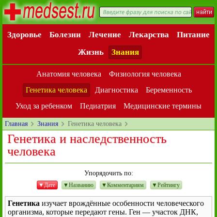
Здоровье
Болезни
Лечение
Лекарства
Питание
Жизнь
Знания
Анатомия человека
Физиология человека
Генетика человека
Диагностика
Беременность
Уход за ребенком
Педиатрия
Медицинские термины
Главная
Знания
Генетика человека
Генетика и наследственность
человека
Упорядочить по:
▼Дате
▼Названию
▼Комментариям
▼Рейтингу
Генетика
изучает врождённые особенности человеческого
организма, которые передают гены. Ген — участок ДНК,