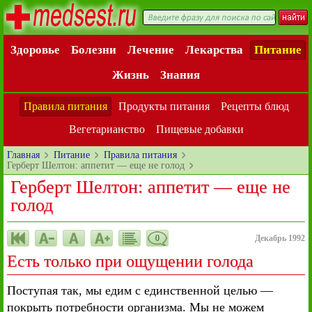
Здоровье
Болезни
Лечение
Лекарства
Питание
Жизнь
Знания
Правила питания
Продукты питания
Рецепты блюд
Вегетарианство
Пищевые добавки
Главная
Питание
Правила питания
Герберт Шелтон: аппетит — еще не голод
Герберт Шелтон: аппетит — еще не
голод
0
Декабрь 1992
Есть только при ощущении голода
Поступая так, мы едим с единственной целью —
покрыть потребности организма. Мы не можем