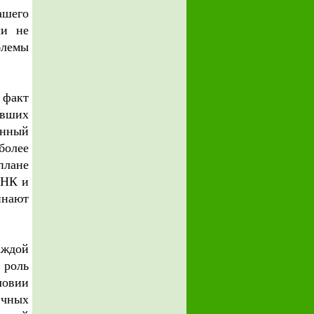
ашего
ли не
блемы
 факт
авших
анный
более
плане
ДНК и
инают
аждой
 роль
ловии
ичных