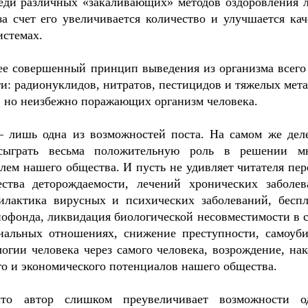
реди различных «закаливающих» методов оздоровления 
за счет его увеличивается количество и улучшается кач
истемах.
ее совершенный принцип выведения из организма всего 
ти: радионуклидов, нитратов, пестицидов и тяжелых мета
, но неизбежно поражающих организм человека.
— лишь одна из возможностей поста. На самом же дел
сыграть весьма положительную роль в решении м
ем нашего общества. И пусть не удивляет читателя пер
ества деторождаемости, лечений хронических заболев
илактика вирусных и психических заболеваний, беспл
нофонда, ликвидация биологической несовместимости в с
нальных отношениях, снижение преступности, самоуби
огии человека через самого человека, возрождение, нак
го и экономического потенциалов нашего общества.
что автор слишком преувеличивает возможности о