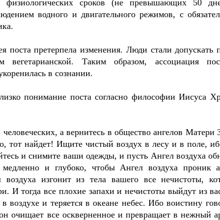
х физиологических сроков (не превышающих 50 дн
юдением водного и двигательного режимов, с обязате
ка.
ея поста претерпела изменения. Люди стали допускать 
м вегетарианской. Таким образом, ассоциация по
коренилась в сознании.
лизко понимание поста согласно философии Иисуса Хр
в человеческих, а вернитесь в общество ангелов Матери 
о, тот найдет! Ищите чистый воздух в лесу и в поле, иб
уйтесь и снимите ваши одежды, и пусть Ангел воздуха об
медленно и глубоко, чтобы Ангел воздуха проник а
 воздуха изгонит из тела вашего все нечистоты, ко
и. И тогда все плохие запахи и нечистоты выйдут из вас
 в воздухе и теряется в океане небес. Ибо воистину гов
, он очищает все оскверненное и превращает в нежный а