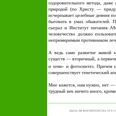
оздоровительного метода, даже
природой (по Христу — придум
исчерпывает целебные деяния по
бытовать в умах обывателей. 
сыграл и Институт питания АМ
человечество должно пользова
непримиримым противником лече
А ведь само развитие живой 
существ — вторичный, а перви
и хемо- и фотосинтез. Причем 
совершенствует генетический апп
Мне кажется, нам нужно, нет —
трудный век ничего иного, кроме
БЫЛА ЛИ ВАМ ИНТЕРЕСНА ЭТА С