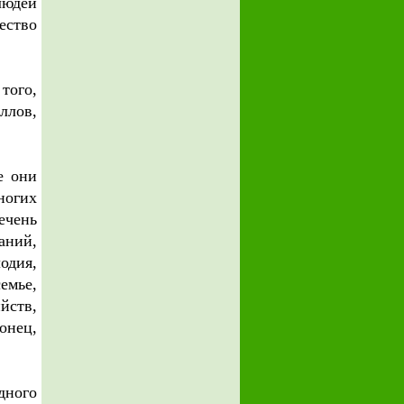
людей
ество
того,
ллов,
е они
ногих
ечень
аний,
одия,
емье,
йств,
онец,
дного