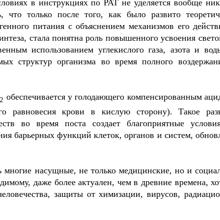
ловиях в инструкциях по PAT не уделяется вообще ник
, что только после того, как было развито теоретич
генного питания с объяснением механизмов его действ
синтеза, стала понятна роль повышенного усвоения свето
венным использованием углекислого газа, азота и вод
мых структур организма во время полного воздержан
обеспечивается у голодающего компенсированным аци
2
го равновесия крови в кислую сторону). Такое раз
еств во время поста создает благоприятные услови
ния барьерных функций клеток, органов и систем, обнов
ь многие насущные, не только медицинские, но и социа
димому, даже более актуален, чем в древние времена, хо
человечества, защиты от химизации, вирусов, радиаци