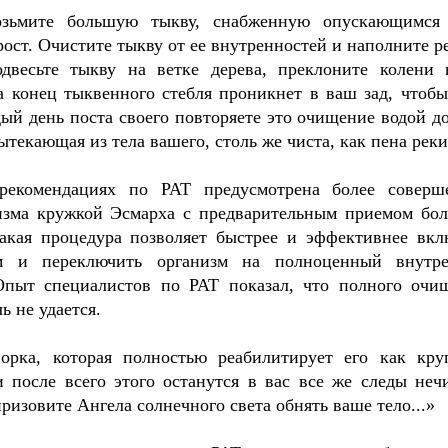
 возьмите большую тыкву, снабженную опускающимся
рост. Очистите тыкву от ее внутренностей и наполните р
одвесьте тыкву на ветке дерева, преклоните колени 
а конец тыквенного стебля проникнет в ваш зад, чтобы
й день поста своего повторяете это очищение водой до
вытекающая из тела вашего, столь же чиста, как пена реки
рекомендациях по PAT предусмотрена более соверш
изма кружкой Эсмарха с предварительным приемом бо
Такая процедура позволяет быстрее и эффективнее вкл
зм и переключить организм на полноценный внутр
Опыт специалистов по PAT показал, что полного очи
 не удается.
орка, которая полностью реабилитирует его как кру
 после всего этого останутся в вас все же следы нечи
изовите Ангела солнечного света обнять ваше тело...»