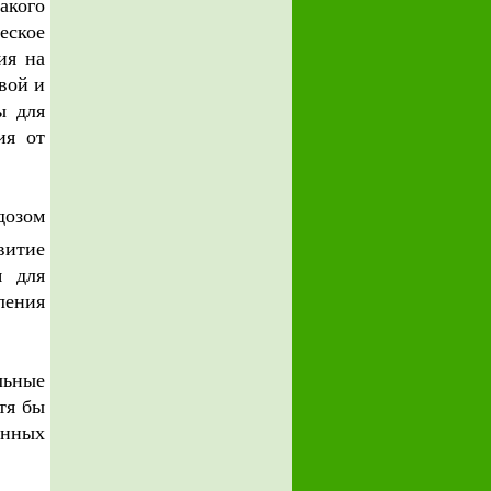
акого
еское
ия на
вой и
ы для
ия от
дозом
витие
я для
ления
льные
тя бы
онных