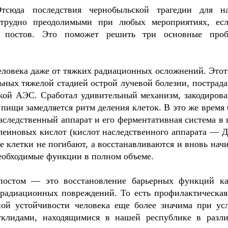
тсюда последствия чернобыльской трагедии для н
я трудно преодолимыми при любых мероприятиях, ес
и постов. Это поможет решить три основные про
человека даже от тяжких радиационных осложнений. Этот
ьных тяжелой стадией острой лучевой болезни, пострад
кой АЭС. Сработал удивительный механизм, закодиров
 пищи замедляется ритм деления клеток. В это же время 
наследственный аппарат и его ферментативная система в 
клеиновых кислот (кислот наследственного аппарата — 
е клетки не погибают, а восстанавливаются и вновь нач
еобходимые функции в полном объеме.
 постом — это восстановление барьерных функций к
в радиационных повреждений. То есть профилактическая
ной устойчивости человека еще более значима при ус
уклидами, находящимися в нашей республике в разл