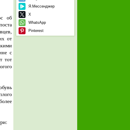
Я.Мессенджер
X
ос об
WhatsApp
поста
Pinterest
вцев,
их от
акими
ине с
т тот
огого
обувь
плого
более
ри: