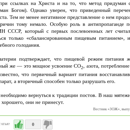
 при ссылках на Христа и на то, что метод придуман 
ан Богом). Однако уверен, что приведенный перече
ста. Тем не менее негативное представление о нем продо
Причин тому немало. Особую роль в антипропаганде п
Н СССР, который с первых послевоенных лет считал
ться только «сбалансированным пищевым питанием», 
бного голодания.
материи подтверждает, что пищевой режим питания 
чный же — это мощное усвоение CO
, азота, потреблени
2
известно, что первичный вариант питания восстанавлив
арат, а вторичный способен только разрушать его.
 необходимо вернуться к традиции постов. В наш мятеж
 хорошего, они не принесут.
Вестник «ЗОЖ», вып
0
ТАТЬЯ?