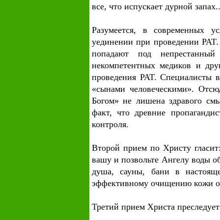
все, что испускает дурной запах..
Разумеется, в современных у
уединении при проведении PAT. 
попадают под непрестанный 
некомпетентных медиков и друг
проведения PAT. Специалисты в
«сынами человеческими». Отсюд
Богом» не лишена здравого смы
факт, что древние пропаганди
контроля.
Второй прием по Христу гласит
вашу и позвольте Ангелу воды о
душа, сауны, бани в настоящ
эффективному очищению кожи от
Третий прием Христа преследует