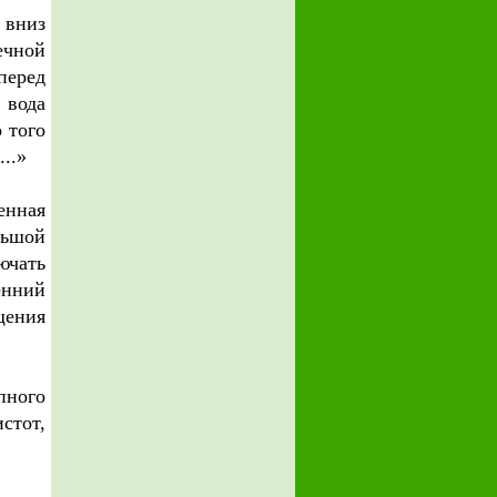
 вниз
ечной
перед
 вода
 того
...»
енная
льшой
ючать
енний
щения
пного
стот,