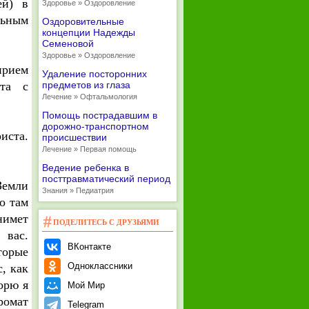
ей) в
Здоровье » Оздоровление
льным
Оздоровительные
концепции Надежды
Семеновой
Здоровье » Оздоровление
прием
Удаление посторонних
ста с
предметов из глаза
Лечение » Офтальмология
Помощь пострадавшим в
дорожно-транспортном
иста.
происшествии
Лечение » Первая помощь
Ведение ребенка в
посттравматический период
Земли
Знания » Педиатрия
о там
нимет
ПОДЕЛИТЕСЬ С ДРУЗЬЯМИ
 вас.
ВКонтакте
торые
Одноклассники
, как
орю я
Мой Мир
ромат
Telegram