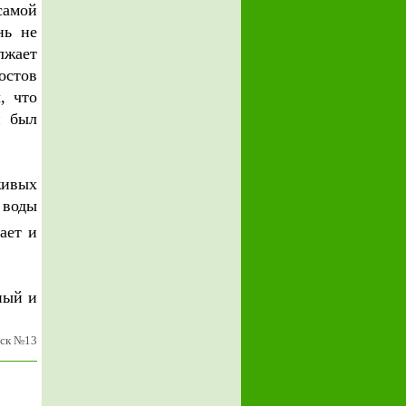
самой
нь не
лжает
остов
, что
и был
живых
е воды
ает и
ный и
уск №13