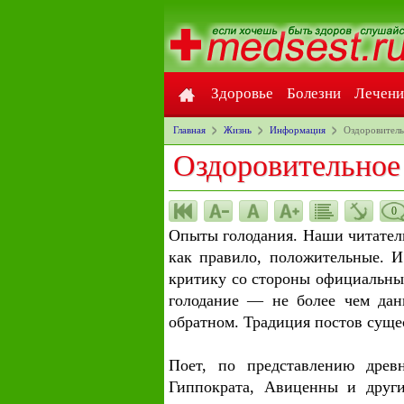
Здоровье
Болезни
Лечени
Главная
Жизнь
Информация
Оздоровитель
Оздоровительное 
0
Опыты голодания. Наши читатели
как правило, положительные. 
критику со стороны официальных
голодание — не более чем дань
обратном. Традиция постов суще
Поет, по представлению древ
Гиппократа, Авиценны и други