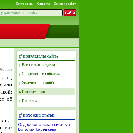
Карта сайта
Контакты
Поиск по сайту
ПОДРАЗДЕЛЫ САЙТА
Все статьи раздела
993
года
Спортивные события
таты,
Увлечения и хобби
р или
акой:
Информация
ет об
Интервью
ПОХОЖИЕ СТАТЬИ
 опыт
Оздоровительная система
отказ
Виталия Караваева