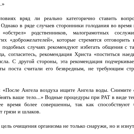
.»
словиях вряд ли реально категорично ставить вопр
Однако в ряде случаев сторонники голодания во время 
«обстрел» родственников, малограмотных сослужи
их «доброжелателей», которые стремятся отговорить 
 подобных случаях рекомендуют избегать общения с т
а, согласитесь, рекомендация Христа «поститься наед
сла. С другой стороны, эта рекомендация подчеркивае
сты поста считали его безвредным, не требующим стр
: «После Ангела воздуха ищите Ангела воды. Снимите 
бнять ваше тело...» Водные процедуры при PAT в виде те
ее время более совершенны, так как способствуют 
 грязи и шлаков.
 цель очищения организма не только снаружи, но и изнут