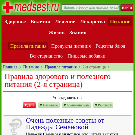
Здоровье
Болезни
Лечение
Лекарства
Питание
Жизнь
Знания
Правила питания
Продукты питания
Рецепты блюд
Вегетарианство
Пищевые добавки
Главная
Питание
Правила питания
2-я страница
Правила здорового и полезного
питания
(2-я страница)
Упорядочить по:
▼Дате
▼Названию
▼Комментариям
▼Рейтингу
Очень полезные советы от
Надежды Семеновой
Надежду Семенову знают все, кто читает выпуски