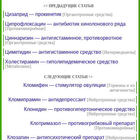
<< ПРЕДЫДУЩИЕ СТАТЬИ
Цизаприд — прокинетик
[Органотропные средства]
Ципрофлоксацин — антибиотик хинолонового ряда
[Противомикробные]
Циннаризин — антигистаминное, противорвотное
[Органотропные средства]
Циметидин — антигистаминное средство
[Интермедианты]
Холестирамин — гиполипидемическое средство
[Метаболики]
СЛЕДУЮЩИЕ СТАТЬИ >>
Кломифен — стимулятор овуляции
[Гормоны и их
антагонисты]
Кломипрамин — антидепрессант
[Нейротропные средства]
Клонидин — противогипертоническое средство
[Нейротропные средства]
Клотримазол — противогрибковый препарат
[Противомикробные]
Клозапин — антипсихотический препарат
[Нейротропные