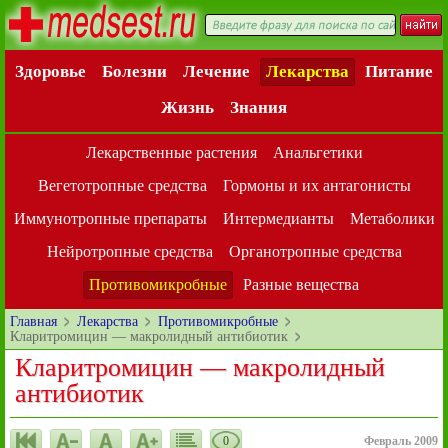
Здоровье
Болезни
Лечение
Лекарства
Питание
Жизнь
Знания
Лекарственные растения
Анальгетики
Вегетотропные средства
Гормоны и их антагонисты
Иммунотропные препараты
Интермедианты
Метаболики
Нейротропные средства
Органотропные средства
Противомикробные
Разные вещества
Главная
Лекарства
Противомикробные
Кларитромицин — макролидный антибиотик
Кларитромицин — макролидный
антибиотик
0
Февраль 2009