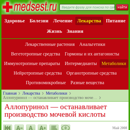
Здоровье
Болезни
Лечение
Лекарства
Питание
Жизнь
Знания
Лекарственные растения
Анальгетики
Вегетотропные средства
Гормоны и их антагонисты
Иммунотропные препараты
Интермедианты
Метаболики
Нейротропные средства
Органотропные средства
Противомикробные
Разные вещества
Главная
Лекарства
Метаболики
Аллопуринол — останавливает производство моче…
Аллопуринол — останавливает
производство мочевой кислоты
0
Май 2008