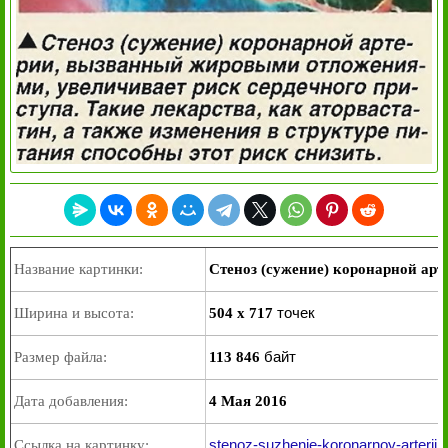
Название картинки:
Стеноз (сужение) коронарной арт
точек
Ширина и высота:
504 x 717
байт
Размер файла:
113 846
Дата добавления:
4 Мая 2016
stenoz-suzhenie-koronarnoy-arterii.j
Ссылка на картинку: