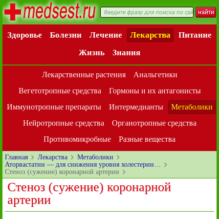
Здоровье
Болезни
Лечение
Лекарства
Питание
Жизнь
Знания
Лекарственные растения
Анальгетики
Вегетотропные средства
Гормоны и их антагонисты
Иммунотропные препараты
Интермедианты
Метаболики
Нейротропные средства
Органотропные средства
Противомикробные
Разные вещества
Главная
Лекарства
Метаболики
Аторвастатин — для снижения уровня холестерин…
Стеноз (сужение) коронарной артерии
Стеноз (сужение) коронарной
артерии