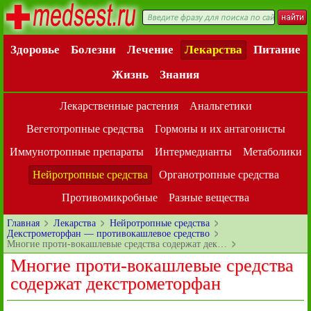
Здоровье
Болезни
Лечение
Лекарства
Питание
Жизнь
Знания
Лекарственные растения
Анальгетики
Вегетотропные средства
Гормоны и их антагонисты
Иммунотропные препараты
Интермедианты
Метаболики
Нейротропные средства
Органотропные средства
Противомикробные
Разные вещества
Главная
Лекарства
Нейротропные средства
Декстрометорфан — противокашлевое средство
Многие проти-вокашлевые средства содержат дек…
Многие проти-вокашлевые средства
содержат декстрометорфан