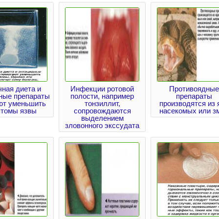
ная диета и
Инфекции ротовой
Противоядные
ные препараты
полости, например
препараты
ют уменьшить
тонзиллит,
производятся из 
птомы язвы
сопровождаются
насекомых или з
выделением
зловонного экссудата