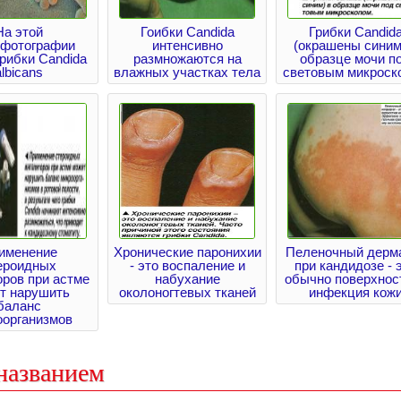
На этой
Гоибки Candida
Грибки Candid
офотографии
интенсивно
(окрашены синим
рибки Candida
размножаются на
образце мочи п
albicans
влажных участках тела
световым микроск
именение
Хронические паронихии
Пеленочный дерм
ероидных
- это воспаление и
при кандидозе - 
оров при астме
набухание
обычно поверхнос
т нарушить
околоногтевых тканей
инфекция кож
баланс
оорганизмов
названием