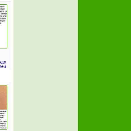
яда
мей