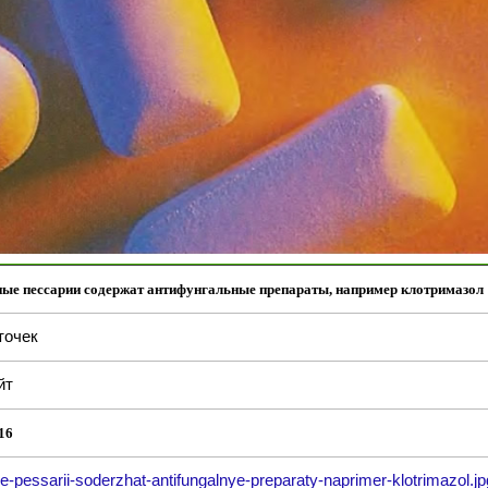
ые пессарии содержат антифунгальные препараты, например клотримазол
точек
йт
16
e-pessarii-soderzhat-antifungalnye-preparaty-naprimer-klotrimazol.jp