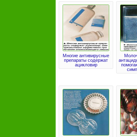
Многие антивирусные
Молоч
препараты содержат
антацид
ацикловир
помога
сим