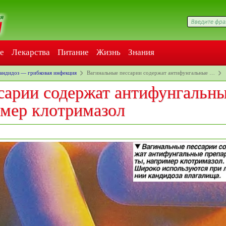
е
Лекарства
Питание
Жизнь
Знания
андидоз — грибковая инфекция
Вагинальные пессарии содержат антифунгальные …
сарии содержат антифунгальн
имер клотримазол