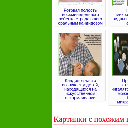
Ротовая полость
восьминедельного
микр
ребенка страдающего
видны г
оральным кандидозом
Кандидоз часто
Пр
возникает у детей,
ст
находящихся на
ингалят
искусственном
може
вскармливании
микр
Картинки с похожим 