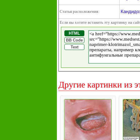
Кандидо
Статья расположения:
Если вы хотите вставить эту картинку на сай
HTML
BB Code
Text
Другие картинки из э