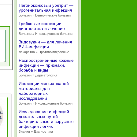
Негонококковый уретрит —
урогенитальная инфекция
Болезни » Венерические болезни
Грибковые инфекции —
диагностика и лечение
Болезни » Инфекционные болезни
Зидовудин — для лечения
ВИЧ-инфекции
Лекарства » Противомикробные
Распространенные кожные
инфекции — признаки,
борьба и виды
Болезни » Дерматология
Инфекции мягких тканей —
материалы для
лабораторных
исследований
Болезни » Инфекционные болезни
Исследование инфекций
дыхательных путей —
бактериальные и вирусные
инфекции легких
Знания » Диагностика