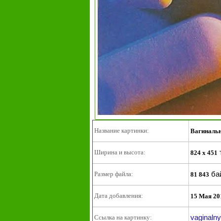
Название картинки:
Вагинальн
Ширина и высота:
824 x 451
ба
Размер файла:
81 843
Дата добавления:
15 Мая 20
vaginalny
Ссылка на картинку: