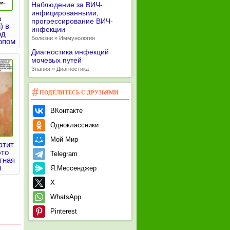
Наблюдение за ВИЧ-
инфицированными,
a
прогрессирование ВИЧ-
) в
инфекции
од
Болезни » Иммунология
опом
Диагностика инфекций
мочевых путей
Знания » Диагностика
ПОДЕЛИТЕСЬ С ДРУЗЬЯМИ
ВКонтакте
Одноклассники
Мой Мир
атит
это
Telegram
тная
и
Я.Мессенджер
X
WhatsApp
Pinterest