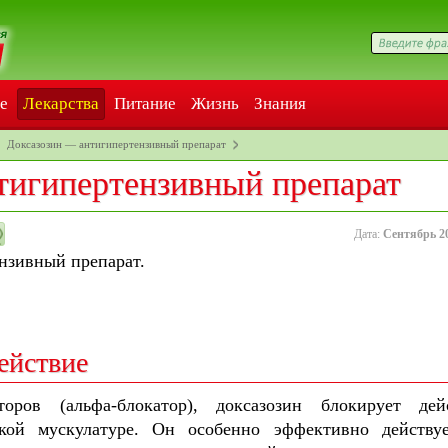
е
Лекарства
Питание
Жизнь
Знания
Доксазозин — антигипертензивный препарат
тигипертензивный препарат
Дата:
Сентябрь 2
нзивный препарат.
ействие
торов (альфа-блокатор), доксазозин блокирует дей
дкой мускулатуре. Он особенно эффективно действу