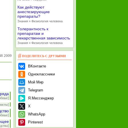
Как действуют
анестезирующие
препараты?
Знания » Физиология человека
Толерантность к
препаратам и
лекарственная зависимость
Знания » Физиология человека
48 2009
ПОДЕЛИТЕСЬ С ДРУЗЬЯМИ
ВКонтакте
Одноклассники
Мой Мир
Telegram
 ряда
обные]
Я.Мессенджер
нисты]
X
дство
WhatsApp
обные]
ющее
Pinterest
дства]