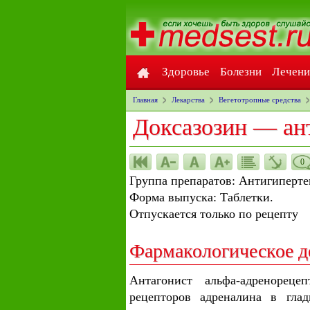
Здоровье
Болезни
Лечени
Главная
Лекарства
Вегетотропные средства
Доксазозин — ан
0
Группа препаратов: Антигиперте
Форма выпуска: Таблетки.
Отпускается только по рецепту
Фармакологическое д
Антагонист альфа-адренорецеп
рецепторов адреналина в гла