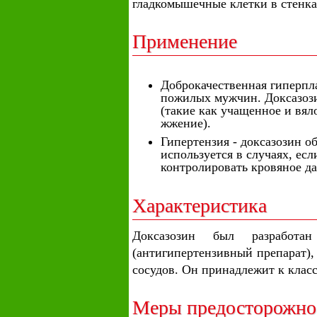
гладкомышечные клетки в стенка
Применение
Доброкачественная гиперпла
пожилых мужчин. Доксазози
(такие как учащенное и вя
жжение).
Гипертензия - доксазозин о
используется в случаях, ес
контролировать кровяное да
Характеристика
Доксазозин был разработа
(антигипертензивный препарат),
сосудов. Он принадлежит к клас
Меры предосторожно