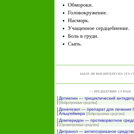
Обмороки.
Головокружение.
Насморк.
Учащенное сердцебиение.
Боль в груди.
Сыпь.
БЫЛА ЛИ ВАМ ИНТЕРЕСНА ЭТА С
<< ПРЕДЫДУЩИЕ СТАТЬИ
Дотиепин — трициклический антидеп
[Нейротропные средства]
Донепезил — препарат для лечения 
Альцгеймера
[Нейротропные средства]
Домперидон — противорвотное сред
[Органотропные средства]
Дитранол — антипсориазное средст