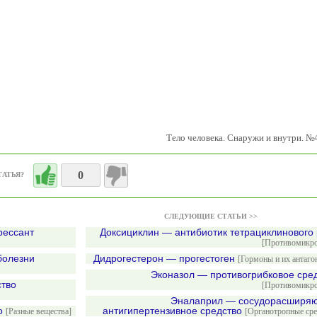
Тело человека. Снаружи и внутри. №
0
ТАТЬЯ?
СЛЕДУЮЩИЕ СТАТЬИ >>
рессант
Доксициклин — антибиотик тетрациклинового
[Противомикр
болезни
Дидрогестерон — прогестоген
[Гормоны и их антаго
Эконазол — противогрибковое сре
ство
[Противомикр
Эналаприл — сосудорасширя
во
антигипертензивное средство
[Разные вещества]
[Органотропные сре