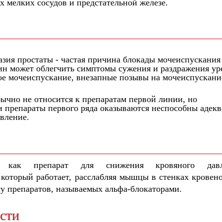
х мелких сосудов и предстательной железе.
зия простаты - частая причина блокады мочеиспускания
н может облегчить симптомы сужения и раздражения ур
лое мочеиспускание, внезапные позывы на мочеиспускани
бычно не относится к препаратам первой линии, но
ли препараты первого ряда оказываются неспособны адек
вление.
н как препарат для снижения кровяного давл
 который работает, расслабляя мышцы в стенках кровен
су препаратов, называемых альфа-блокаторами.
сти