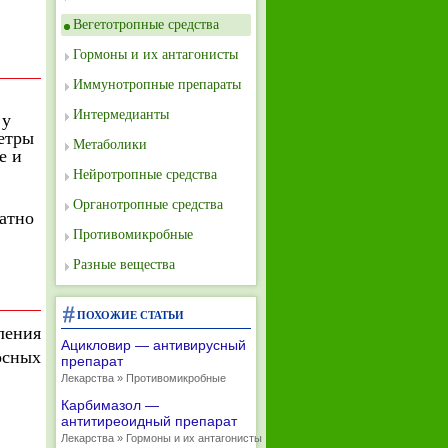
Вегетотропные средства
Гормоны и их антагонисты
Иммунотропные препараты
Интермедианты
 у
етры
Метаболики
е и
Нейротропные средства
Органотропные средства
ватно
Противомикробные
Разные вещества
ПОХОЖИЕ СТАТЬИ
ения
Ацикловир — антивирусный
осных
препарат
Лекарства » Противомикробные
Карбимазол —
антитиреоидный препарат
Лекарства » Гормоны и их антагонисты