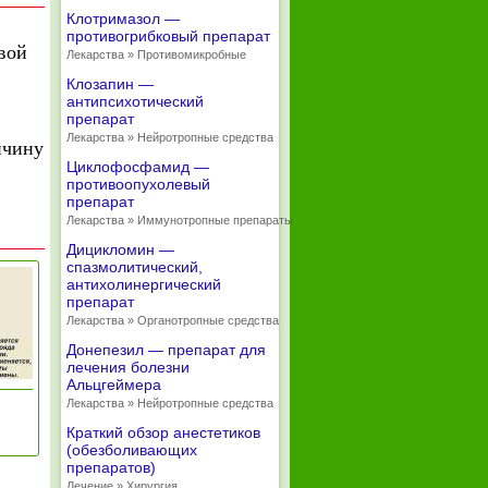
Клотримазол —
противогрибковый препарат
вой
Лекарства » Противомикробные
Клозапин —
антипсихотический
препарат
Лекарства » Нейротропные средства
ичину
Циклофосфамид —
противоопухолевый
препарат
Лекарства » Иммунотропные препараты
Дицикломин —
спазмолитический,
антихолинергический
препарат
Лекарства » Органотропные средства
Донепезил — препарат для
лечения болезни
Альцгеймера
Лекарства » Нейротропные средства
Краткий обзор анестетиков
(обезболивающих
препаратов)
Лечение » Хирургия