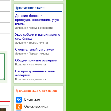
ПОХОЖИЕ СТАТЬИ
Детские болезни —
простуда, пневмония, укус
пчелы
Лечение » Народные рецепты
Укус собаки и вакцинация от
столбняка
Лечение » Травматология
Смертельный укус змеи
Лечение » Первая помощь
Общее понятие аллергии
Болезни » Иммунология
Распространенные типы
аллергии
Болезни » Иммунология
ПОДЕЛИТЕСЬ С ДРУЗЬЯМИ
ВКонтакте
Одноклассники