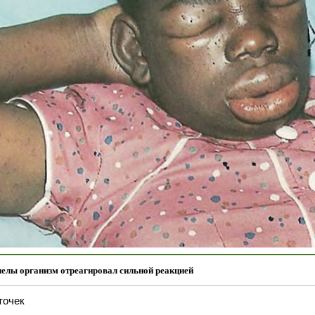
челы организм отреагировал сильной реакцией
точек