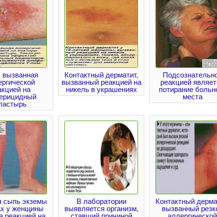
, вызванная
Контактный дерматит,
Подсознательн
ергической
вызванный реакцией на
реакцией являет
акцией на
никель в украшениях
потирание больн
терицидный
места
ластырь
я сыпь экземы
В лаборатории
Контактный дерма
ах у женщины
выявляется организм,
вызванный резк
а реакцией на
ставший причиной
аллергической