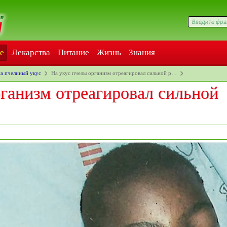
е
Лекарства
Питание
Жизнь
Знания
на пчелиный укус
На укус пчелы организм отреагировал сильной р…
ганизм отреагировал сильной