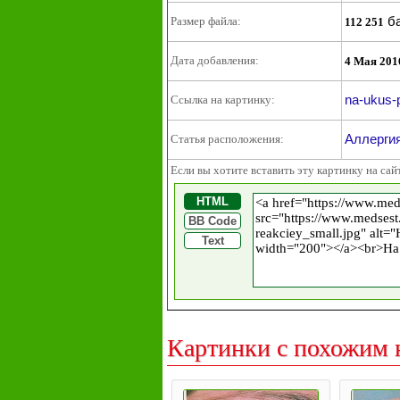
ба
Размер файла:
112 251
Дата добавления:
4 Мая 201
na-ukus-p
Ссылка на картинку:
Аллергия
Статья расположения:
Если вы хотите вставить эту картинку на сай
HTML
BB Code
Text
Картинки с похожим 