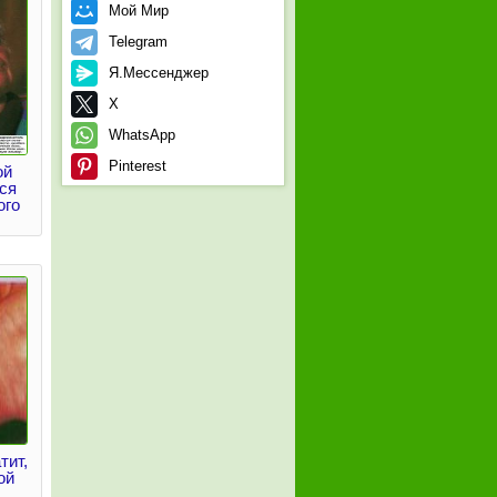
Мой Мир
Telegram
Я.Мессенджер
X
WhatsApp
Pinterest
ой
ся
ого
тит,
ой