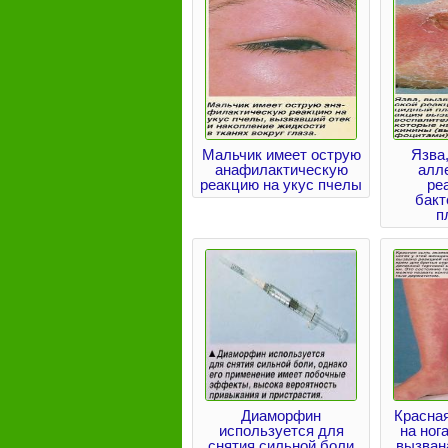
Мальчик имеет острую
Язва
анафилактическую
алл
реакцию на укус пчелы
ре
бак
п
Диаморфин
Красна
используется для
на ног
снятия сильной боли
вызван