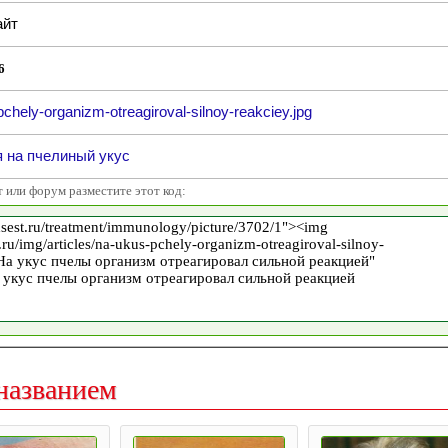
йт
6
chely-organizm-otreagiroval-silnoy-reakciey.jpg
 на пчелиный укус
т или форум разместите этот код:
названием