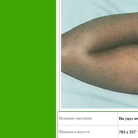
Название картинки:
На укус п
Ширина и высота:
783 x 557