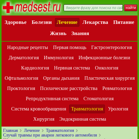
Здоровье
Болезни
Лечение
Лекарства
Питание
Жизнь
Знания
Народные рецепты
Первая помощь
Гастроэнтерология
Дерматология
Иммунология
Инфекционные болезни
Кардиология
Нервная система
Онкология
Офтальмология
Органы дыхания
Пластическая хирургия
Проктология
Психические расстройства
Ревматология
Репродуктивная система
Стоматология
Система кровообращения
Травматология
Урология
Хирургия
Эндокринная система
Главная
Лечение
Травматология
Случай травмы при аварии легкового автомобиля