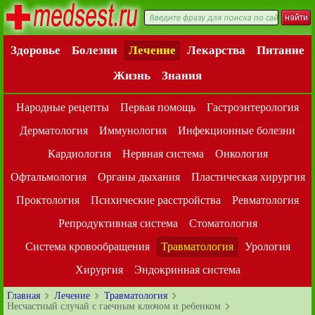
Здоровье
Болезни
Лечение
Лекарства
Питание
Жизнь
Знания
Народные рецепты
Первая помощь
Гастроэнтерология
Дерматология
Иммунология
Инфекционные болезни
Кардиология
Нервная система
Онкология
Офтальмология
Органы дыхания
Пластическая хирургия
Проктология
Психические расстройства
Ревматология
Репродуктивная система
Стоматология
Система кровообращения
Травматология
Урология
Хирургия
Эндокринная система
Главная
Лечение
Травматология
Несчастный случай с гаечным ключом и ребенком