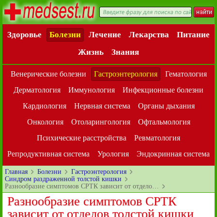
Здоровье
Болезни
Лечение
Лекарства
Питание
Жизнь
Знания
Венерические болезни
Гастроэнтерология
Гематология
Дерматология
Иммунология
Инфекционные болезни
Кардиология
Нервная система
Органы дыхания
Онкология
Отоларингология
Офтальмология
Психические расстройства
Ревматология
Репродуктивная система
Урология
Эндокринная система
Главная
Болезни
Гастроэнтерология
Синдром раздраженной толстой кишки
Разнообразие симптомов СРТК зависит от отдело…
Разнообразие симптомов СРТК
зависит от отделов толстой кишки