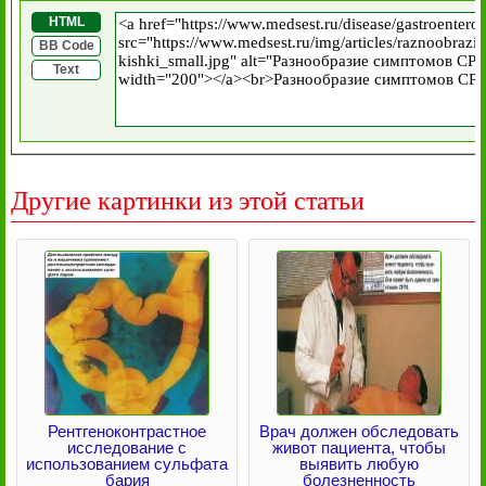
HTML
BB Code
Text
Другие картинки из этой статьи
Рентгеноконтрастное
Врач должен обследовать
исследование с
живот пациента, чтобы
использованием сульфата
выявить любую
бария
болезненность