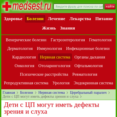
Здоровье
Болезни
Лечение
Лекарства
Питание
Жизнь
Знания
Венерические болезни
Гастроэнтерология
Гематология
Дерматология
Иммунология
Инфекционные болезни
Кардиология
Нервная система
Органы дыхания
Онкология
Отоларингология
Офтальмология
Психические расстройства
Ревматология
Репродуктивная система
Урология
Эндокринная система
Главная
Болезни
Нервная система
Церебральный паралич
Дети с ЦП могут иметь дефекты зрения и слуха
Дети с ЦП могут иметь дефекты
зрения и слуха