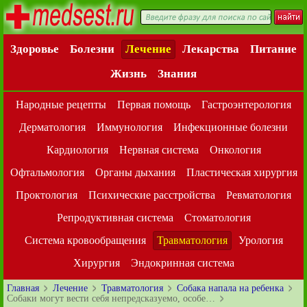
Здоровье
Болезни
Лечение
Лекарства
Питание
Жизнь
Знания
Народные рецепты
Первая помощь
Гастроэнтерология
Дерматология
Иммунология
Инфекционные болезни
Кардиология
Нервная система
Онкология
Офтальмология
Органы дыхания
Пластическая хирургия
Проктология
Психические расстройства
Ревматология
Репродуктивная система
Стоматология
Система кровообращения
Травматология
Урология
Хирургия
Эндокринная система
Главная
Лечение
Травматология
Собака напала на ребенка
Собаки могут вести себя непредсказуемо, особе…