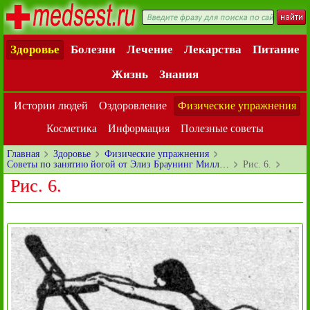
Здоровье
Болезни
Лечение
Лекарства
Питание
Жизнь
Знания
Истории людей
Оздоровление
Физические упражнения
Косметика
Информация
Полезные советы
Главная
Здоровье
Физические упражнения
Советы по занятию йогой от Элиз Браунинг Милл…
Рис. 6.
Рис. 6.