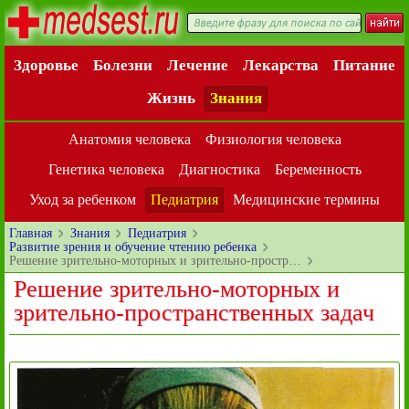
Здоровье
Болезни
Лечение
Лекарства
Питание
Жизнь
Знания
Анатомия человека
Физиология человека
Генетика человека
Диагностика
Беременность
Уход за ребенком
Педиатрия
Медицинские термины
Главная
Знания
Педиатрия
Развитие зрения и обучение чтению ребенка
Решение зрительно-моторных и зрительно-простр…
Решение зрительно-моторных и
зрительно-пространственных задач