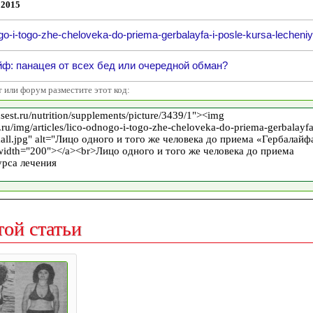
 2015
go-i-togo-zhe-cheloveka-do-priema-gerbalayfa-i-posle-kursa-lecheniy
ф: панацея от всех бед или очередной обман?
т или форум разместите этот код:
той статьи