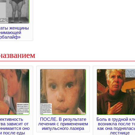
таты женщины
нимающей
рбалайф»
названием
ктивность
ПОСЛЕ. В результате
Боль в грудной кл
ва зависит от
лечения с применением
возникла после то
ринимается оно
импульсного лазера
как она поднялас
и после еды
лестнице