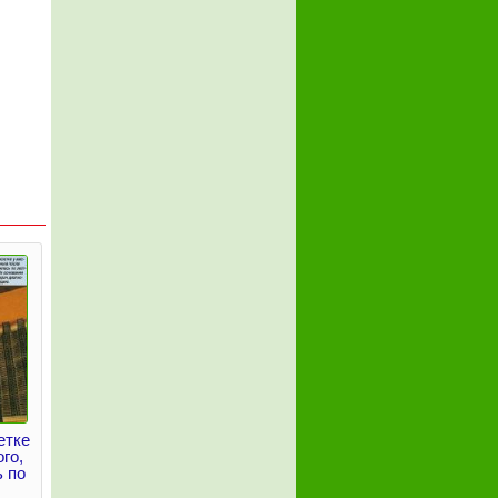
етке
го,
ь по