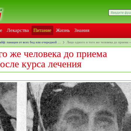
е
Лекарства
Питание
Жизнь
Знания
айф: панацея от всех бед или очередной …
Лицо одного и того же человека до приема
го же человека до приема
осле курса лечения