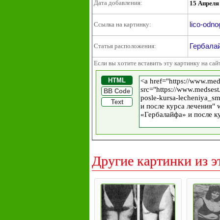
Дата добавления:
15 Апреля
lico-odno
Ссылка на картинку:
Гербалай
Статья расположения:
Если вы хотите вставить эту картинку на сай
HTML
BB Code
Text
Другие картинки из э