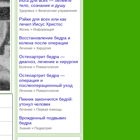
Йога для всех — лелейте
тело, сознание и душу
Здоровье » Физические упражнения
Рэйки для всех или как
лечил Иисус Христос
Жизнь » Информация
Восстановление бедра и
колена после операции
Лечение » Хирургия
Остеоартрит бедра —
диагноз, лечение и хирургия
Болезни » Ревматология
Остеоартрит бедра —
операция и
послеоперационный уход
Лечение » Ревматология
Пикник закончился бедой:
утонул человек
Лечение » Первая помощь
Врожденный подвывих
бедра
Знания » Педиатрия