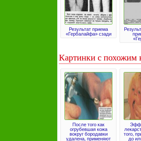
Результат приема
Резуль
«Гербалайфа» сзади
при
«Ге
Картинки с похожим 
После того как
Эффе
огрубевшая кожа
лекарст
вокруг бородавки
того, п
удалена, применяют
до ил