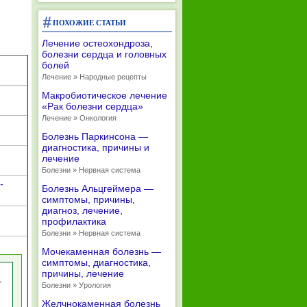
ПОХОЖИЕ СТАТЬИ
Лечение остеохондроза,
болезни сердца и головных
болей
Лечение » Народные рецепты
Макробиотическое лечение
«Рак болезни сердца»
Лечение » Онкология
Болезнь Паркинсона —
диагностика, причины и
лечение
Болезни » Нервная система
-
Болезнь Альцгеймера —
симптомы, причины,
диагноз, лечение,
профилактика
Болезни » Нервная система
Мочекаменная болезнь —
симптомы, диагностика,
причины, лечение
Болезни » Урология
Желчнокаменная болезнь