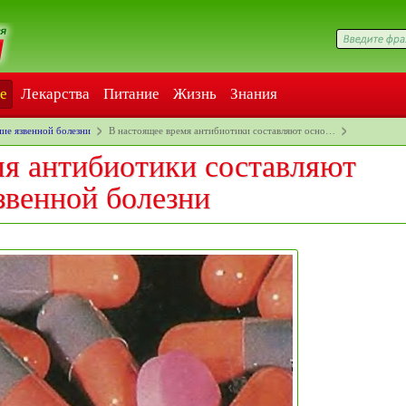
е
Лекарства
Питание
Жизнь
Знания
ие язвенной болезни
В настоящее время антибиотики составляют осно…
мя антибиотики составляют
звенной болезни