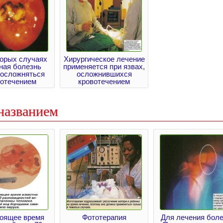
торых случаях
Хирургическое лечение
ная болезнь
применяется при язвах,
 осложняться
осложнившихся
вотечением
кровотечением
названием
тоящее время
Фототерапия
Для лечения боле