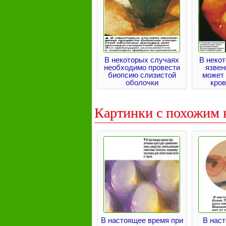
В некоторых случаях
В неко
необходимо провести
язвен
биопсию слизистой
может
оболочки
кро
Картинки с похожим 
В настоящее время при
В нас