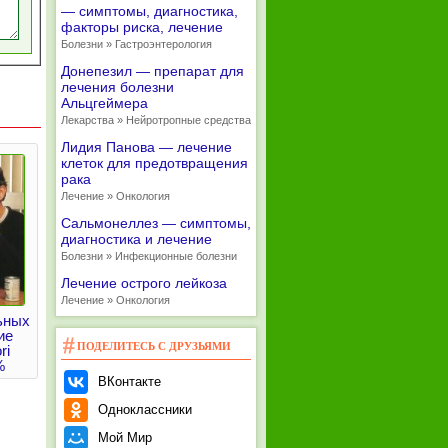
— симптомы, диагностика,
факторы риска, лечение
Болезни » Гастроэнтерология
Донепезил — препарат для
лечения болезни
Альцгеймера
Лекарства » Нейротропные средства
Лидия Панова — лечение
клеток для предотвращения
рака
Лечение » Онкология
Сальмонеллез — симптомы,
диагностика и лечение
Болезни » Инфекционные болезни
Лечение острого лейкоза
Лечение » Онкология
ьных
ие
ПОДЕЛИТЕСЬ С ДРУЗЬЯМИ
ri
%
ВКонтакте
Одноклассники
Мой Мир