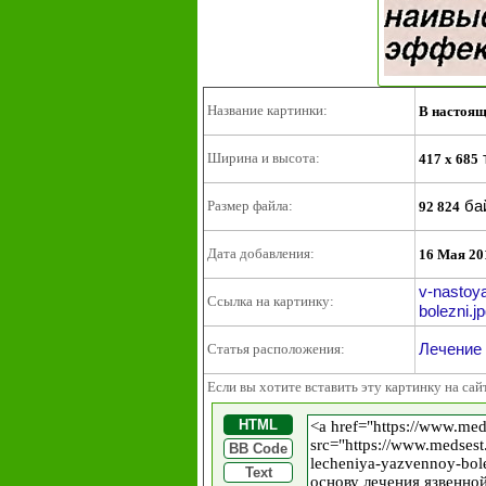
Название картинки:
В настоящ
Ширина и высота:
417 x 685
ба
Размер файла:
92 824
Дата добавления:
16 Мая 20
v-nastoy
Ссылка на картинку:
bolezni.j
Лечение 
Статья расположения:
Если вы хотите вставить эту картинку на сай
HTML
BB Code
Text