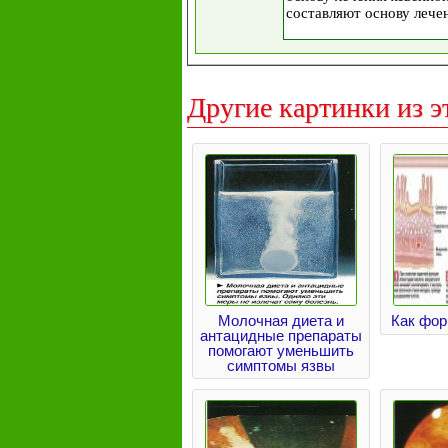
Другие картинки из э
Молочная диета и
Как фор
антацидные препараты
помогают уменьшить
симптомы язвы