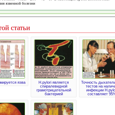
той статьи
мируется язва
Н.pylori является
Точность дыхател
спиралевидной
тестов на налич
грамотрицательной
инфекции Н.pylo
бактерией
составляет 95