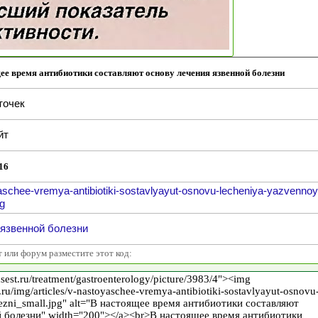
ее время антибиотики составляют основу лечения язвенной болезни
точек
йт
16
aschee-vremya-antibiotiki-sostavlyayut-osnovu-lecheniya-yazvennoy
pg
язвенной болезни
т или форум разместите этот код: