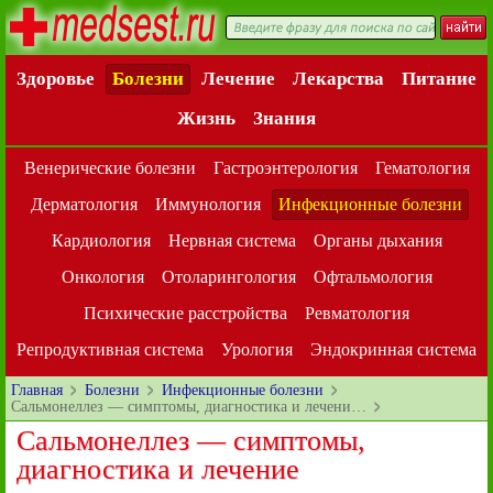
Здоровье
Болезни
Лечение
Лекарства
Питание
Жизнь
Знания
Венерические болезни
Гастроэнтерология
Гематология
Дерматология
Иммунология
Инфекционные болезни
Кардиология
Нервная система
Органы дыхания
Онкология
Отоларингология
Офтальмология
Психические расстройства
Ревматология
Репродуктивная система
Урология
Эндокринная система
Главная
Болезни
Инфекционные болезни
Сальмонеллез — симптомы, диагностика и лечени…
Сальмонеллез — симптомы,
диагностика и лечение