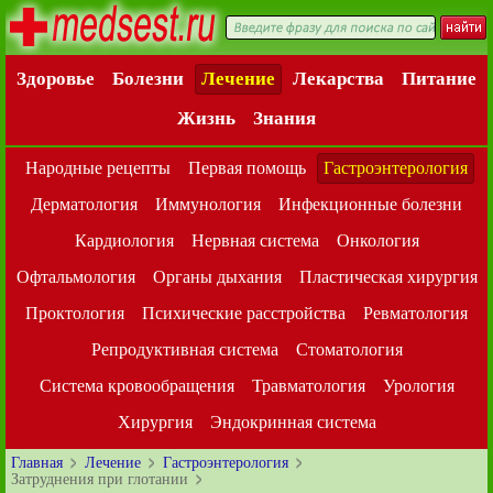
Здоровье
Болезни
Лечение
Лекарства
Питание
Жизнь
Знания
Народные рецепты
Первая помощь
Гастроэнтерология
Дерматология
Иммунология
Инфекционные болезни
Кардиология
Нервная система
Онкология
Офтальмология
Органы дыхания
Пластическая хирургия
Проктология
Психические расстройства
Ревматология
Репродуктивная система
Стоматология
Система кровообращения
Травматология
Урология
Хирургия
Эндокринная система
Главная
Лечение
Гастроэнтерология
Затруднения при глотании