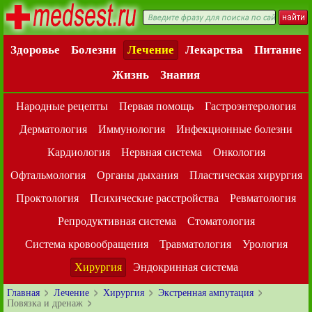
Здоровье
Болезни
Лечение
Лекарства
Питание
Жизнь
Знания
Народные рецепты
Первая помощь
Гастроэнтерология
Дерматология
Иммунология
Инфекционные болезни
Кардиология
Нервная система
Онкология
Офтальмология
Органы дыхания
Пластическая хирургия
Проктология
Психические расстройства
Ревматология
Репродуктивная система
Стоматология
Система кровообращения
Травматология
Урология
Хирургия
Эндокринная система
Главная
Лечение
Хирургия
Экстренная ампутация
Повязка и дренаж