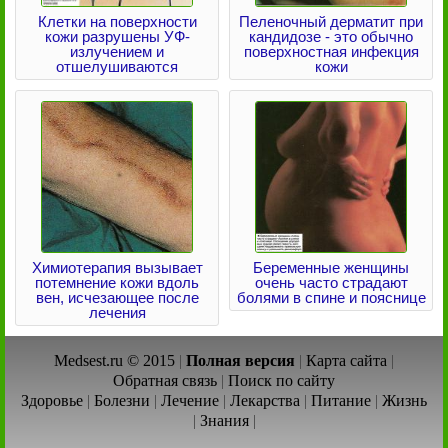
Клетки на поверхности
Пеленочный дерматит при
кожи разрушены УФ-
кандидозе - это обычно
излучением и
поверхностная инфекция
отшелушиваются
кожи
Химиотерапия вызывает
Беременные женщины
потемнение кожи вдоль
очень часто страдают
вен, исчезающее после
болями в спине и пояснице
лечения
Medsest.ru © 2015
|
Полная версия
|
Карта сайта
|
Обратная связь
|
Поиск по сайту
Здоровье
|
Болезни
|
Лечение
|
Лекарства
|
Питание
|
Жизнь
|
Знания
|