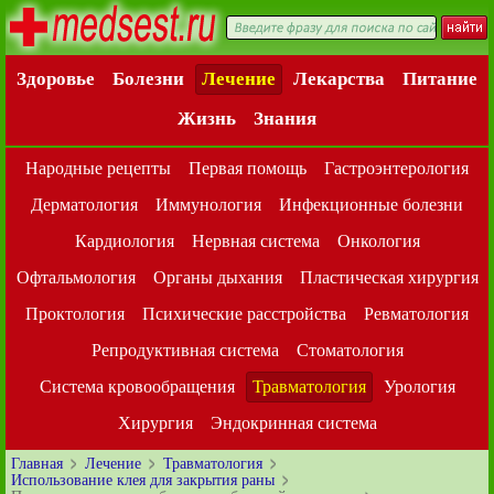
Здоровье
Болезни
Лечение
Лекарства
Питание
Жизнь
Знания
Народные рецепты
Первая помощь
Гастроэнтерология
Дерматология
Иммунология
Инфекционные болезни
Кардиология
Нервная система
Онкология
Офтальмология
Органы дыхания
Пластическая хирургия
Проктология
Психические расстройства
Ревматология
Репродуктивная система
Стоматология
Система кровообращения
Травматология
Урология
Хирургия
Эндокринная система
Главная
Лечение
Травматология
Использование клея для закрытия раны