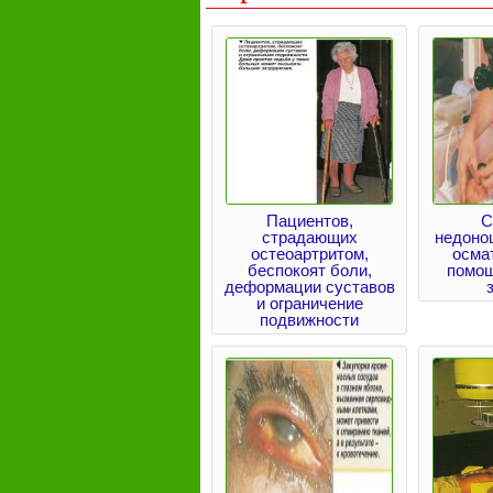
Пациентов,
С
страдающих
недоно
остеоартритом,
осма
беспокоят боли,
помощ
деформации суставов
и ограничение
подвижности