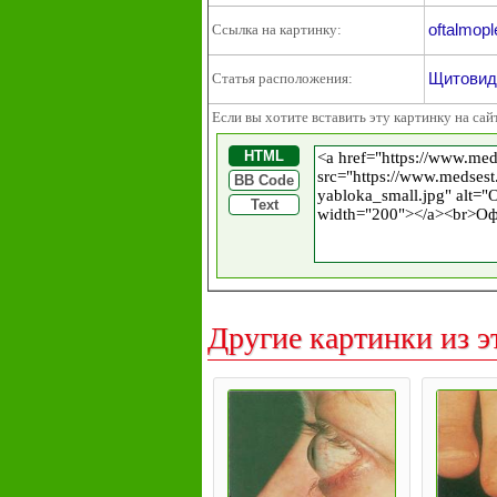
oftalmopl
Ссылка на картинку:
Щитовид
Статья расположения:
Если вы хотите вставить эту картинку на сай
HTML
BB Code
Text
Другие картинки из э