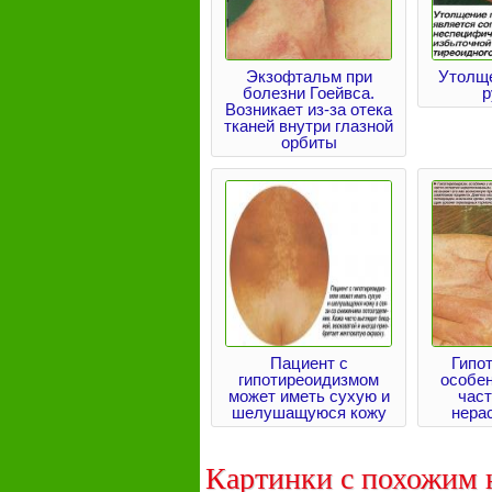
Экзофтальм при
Утолщ
болезни Гоейвса.
р
Возникает из-за отека
тканей внутри глазной
орбиты
Пациент с
Гипо
гипотиреоидизмом
особен
может иметь сухую и
част
шелушащуюся кожу
нера
Картинки с похожим 