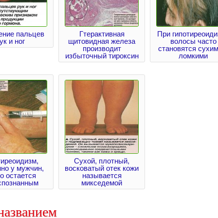
ение пальцев
Гтерактивная
При гипотиреоиди
ук и ног
щитовидная железа
волосы часто
производит
становятся сухим
избыточный тироксин
ломкими
тиреоидизм,
Сухой, плотный,
но у мужчин,
восковатый отек кожи
о остается
называется
спознанным
микседемой
названием