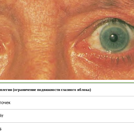
легия (ограничение подвижности глазного яблока)
точек
йт
6