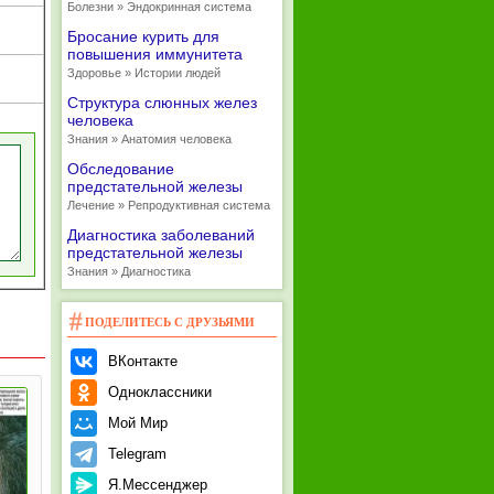
Болезни » Эндокринная система
Бросание курить для
повышения иммунитета
Здоровье » Истории людей
Структура слюнных желез
человека
Знания » Анатомия человека
Обследование
предстательной железы
Лечение » Репродуктивная система
Диагностика заболеваний
предстательной железы
Знания » Диагностика
ПОДЕЛИТЕСЬ С ДРУЗЬЯМИ
ВКонтакте
Одноклассники
Мой Мир
Telegram
Я.Мессенджер