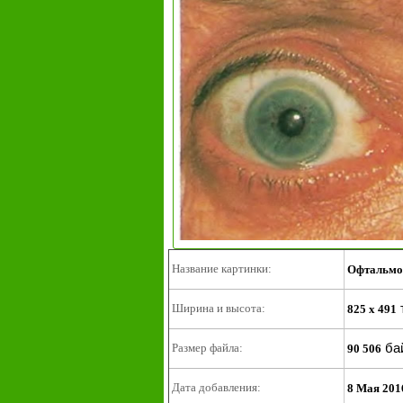
Название картинки:
Офтальмоп
Ширина и высота:
825 x 491
ба
Размер файла:
90 506
Дата добавления:
8 Мая 201