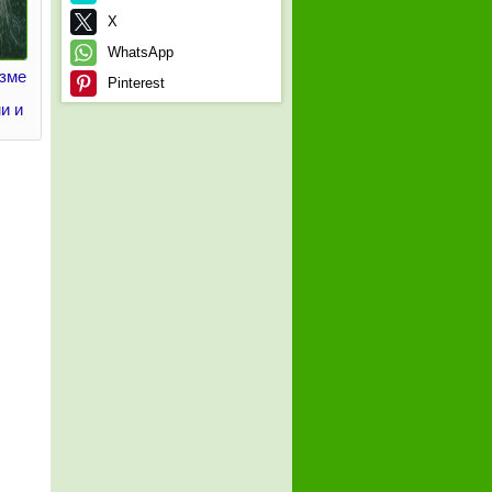
X
WhatsApp
зме
Pinterest
и и