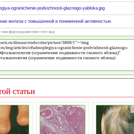
egiya-ogranichenie-podvizhnosti-glaznogo-yabloka.jpg
ная железа с повышенной и пониженной активностью
т или форум разместите этот код:
той статьи