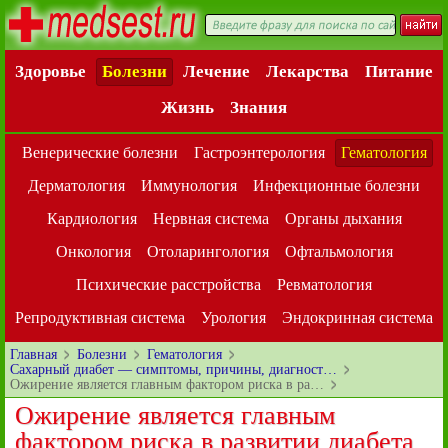
Здоровье
Болезни
Лечение
Лекарства
Питание
Жизнь
Знания
Венерические болезни
Гастроэнтерология
Гематология
Дерматология
Иммунология
Инфекционные болезни
Кардиология
Нервная система
Органы дыхания
Онкология
Отоларингология
Офтальмология
Психические расстройства
Ревматология
Репродуктивная система
Урология
Эндокринная система
Главная
Болезни
Гематология
Сахарный диабет — симптомы, причины, диагност…
Ожирение является главным фактором риска в ра…
Ожирение является главным
фактором риска в развитии диабета