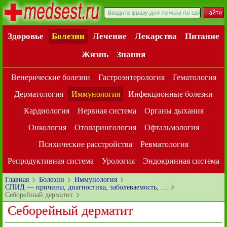
Здоровье
Болезни
Лечение
Лекарства
Питание
Жизнь
Знания
Венерические болезни
Гастроэнтерология
Гематология
Дерматология
Иммунология
Инфекционные болезни
Кардиология
Нервная система
Органы дыхания
Онкология
Отоларингология
Офтальмология
Психические расстройства
Ревматология
Репродуктивная система
Урология
Эндокринная система
Главная
Болезни
Иммунология
СПИД — причины, диагностика, заболеваемость, …
Себорейный дерматит
Себорейный дерматит