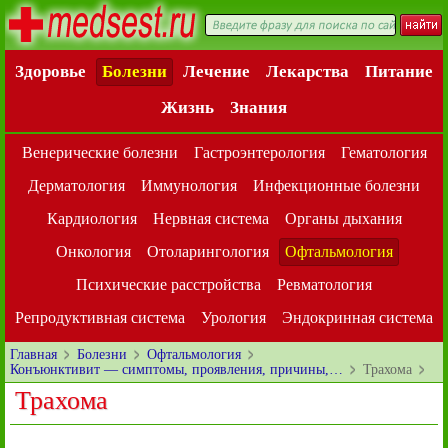
Здоровье
Болезни
Лечение
Лекарства
Питание
Жизнь
Знания
Венерические болезни
Гастроэнтерология
Гематология
Дерматология
Иммунология
Инфекционные болезни
Кардиология
Нервная система
Органы дыхания
Онкология
Отоларингология
Офтальмология
Психические расстройства
Ревматология
Репродуктивная система
Урология
Эндокринная система
Главная
Болезни
Офтальмология
Конъюнктивит — симптомы, проявления, причины,…
Трахома
Трахома