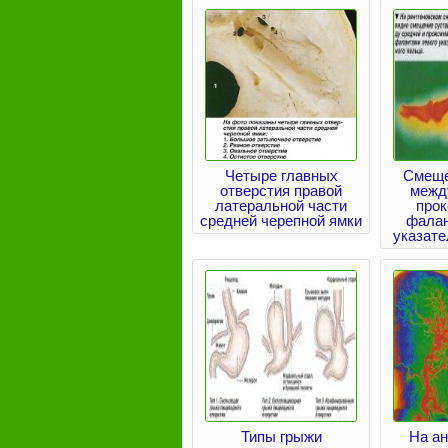
Четыре главных
Смеще
отверстия правой
межд
латеральной части
про
средней черепной ямки
фалан
указате
Типы грыжи
На ан