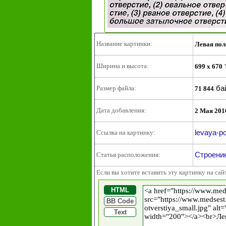
Название картинки:
Левая пол
Ширина и высота:
699 x 670
ба
Размер файла:
71 844
Дата добавления:
2 Мая 201
levaya-po
Ссылка на картинку:
Строение
Статья расположения:
Если вы хотите вставить эту картинку на сай
HTML
BB Code
Text