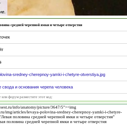
овина средней черепной ямки и четыре отверстия
точек
йт
6
lovina-sredney-cherepnoy-yamki-i-chetyre-otverstiya.jpg
 свода и основания черепа человека
т или форум разместите этот код: