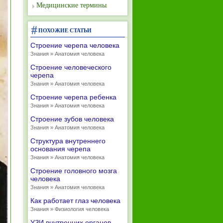
Медицинские термины
ПОХОЖИЕ СТАТЬИ
Строение черепа человека
Знания » Анатомия человека
Строение человеческого
черепа
Знания » Анатомия человека
Строение черепа ребенка
Знания » Анатомия человека
Строение зубов человека
Знания » Анатомия человека
Структура внутреннего
основания черепа
Знания » Анатомия человека
Строение головного мозга
человека
Знания » Анатомия человека
Как работает глаз человека
Знания » Физиология человека
УЗИ внутренних органов