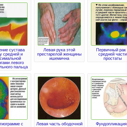
ние сустава
Левая рука этой
Первичный рак 
у средней и
престарелой женщины
средней части
ксимальной
ишемична
простаты
гами левого
льного пальца
гиограмме с
Левая часть ободочной
Фундопликация