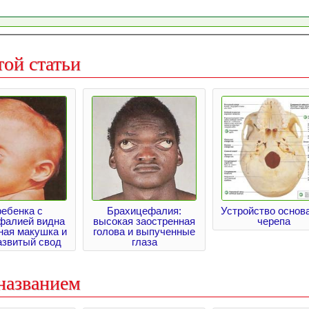
той статьи
ребенка с
Брахицефалия:
Устройство основ
фалией видна
высокая заостренная
черепа
ная макушка и
голова и выпученные
азвитый свод
глаза
названием