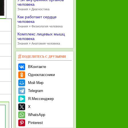
человека
Знания » Диагностика
Как работает сердце
человека
Знания » Физиология человека
Комплекс лицевых мышц
человека
Знания » Анатомия человека
ПОДЕЛИТЕСЬ С ДРУЗЬЯМИ
ВКонтакте
Одноклассники
Мой Мир
Telegram
Я.Мессенджер
X
WhatsApp
Pinterest