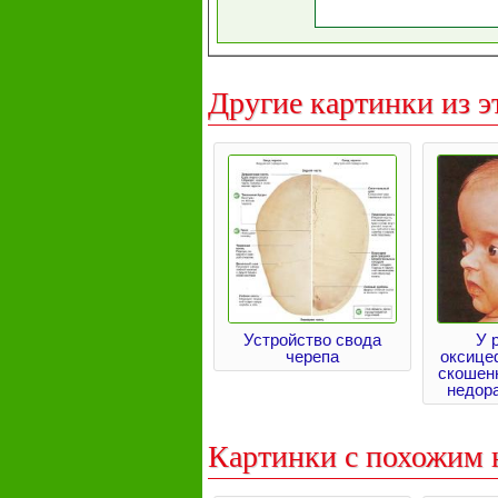
Другие картинки из э
Устройство свода
У 
черепа
оксице
скошен
недор
Картинки с похожим 