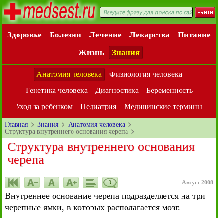
Здоровье
Болезни
Лечение
Лекарства
Питание
Жизнь
Знания
Анатомия человека
Физиология человека
Генетика человека
Диагностика
Беременность
Уход за ребенком
Педиатрия
Медицинские термины
Главная
Знания
Анатомия человека
Структура внутреннего основания черепа
Структура внутреннего основания
черепа
0
Август 2008
Внутреннее основание черепа подразделяется на три
черепные ямки, в которых располагается мозг.