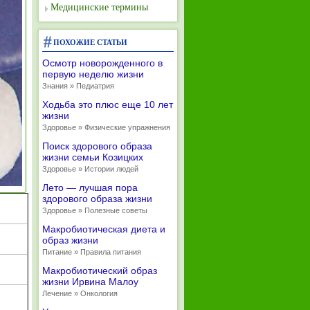
Медицинские термины
ПОХОЖИЕ СТАТЬИ
Осмотр новорожденного в
первую неделю жизни
Знания » Педиатрия
Ходьба это плюс еще 10 лет
жизни
Здоровье » Физические упражнения
Поиск здорового образа
жизни семьи Козицких
Здоровье » Истории людей
Лето — лучшая пора
здорового образа жизни
Здоровье » Полезные советы
Макробиотическая диета и
образ жизни
Питание » Правила питания
Макробиотический образ
жизни Ирвина Малоу
Лечение » Онкология