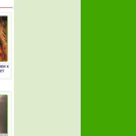
ви к
ет