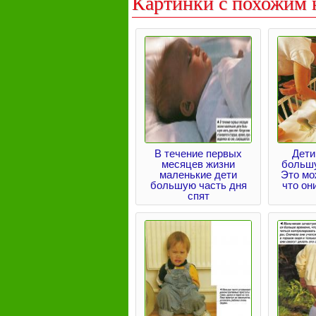
Картинки с похожим 
В течение первых
Дети
месяцев жизни
большу
маленькие дети
Это мо
большую часть дня
что он
спят