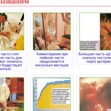
названием
 часто спят
Химиотерапия при
Большая часть кро
ю часть дня.
лейкозе часто
скальпу поступа
жет означать,
продолжается
через артерии
и бодрствуют
несколько месяцев
ночью