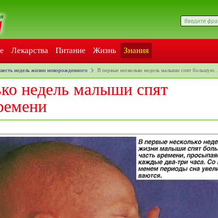
е
Лекарства
Питание
Жизнь
Знания
шесть недель жизни новорожденного
В первые несколько недель малыши спят большую
ько недель малыши спят
ремени