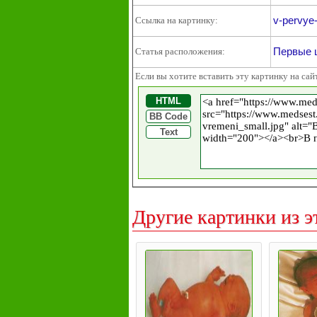
v-pervye
Ссылка на картинку:
Первые 
Статья расположения:
Если вы хотите вставить эту картинку на сай
HTML
BB Code
Text
Другие картинки из э