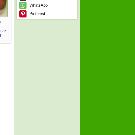
WhatsApp
Pinterest
я
рые
е