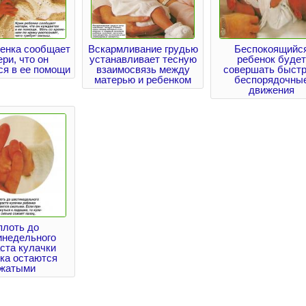
бенка сообщает
Вскармливание грудью
Беспокоящийс
ри, что он
устанавливает тесную
ребенок будет
ся в ее помощи
взаимосвязь между
совершать быст
матерью и ребенком
беспорядочны
движения
плоть до
инедельного
ста кулачки
ка остаются
жатыми