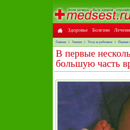
Здоровье
Болезни
Лечени
Главная
Знания
Уход за ребенком
Первые 
В первые нескол
большую часть в