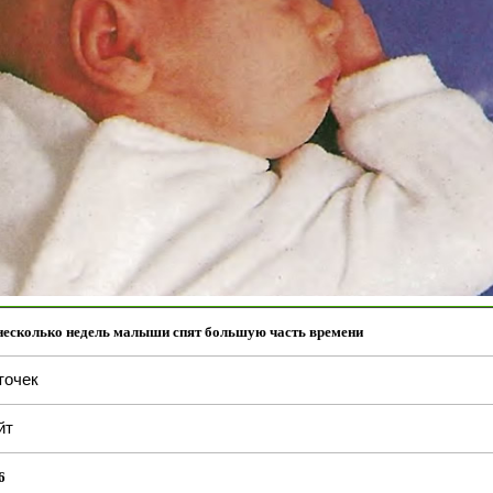
несколько недель малыши спят большую часть времени
точек
йт
6