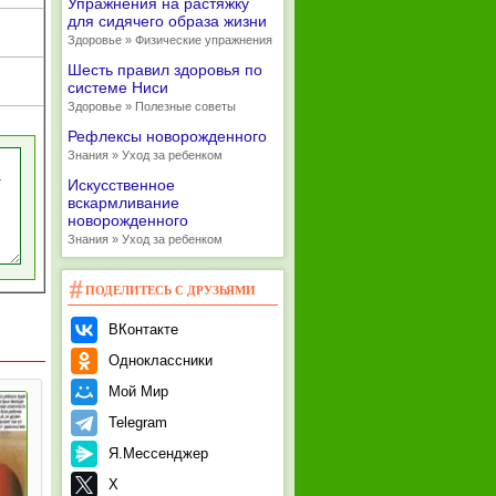
Упражнения на растяжку
для сидячего образа жизни
Здоровье » Физические упражнения
Шесть правил здоровья по
системе Ниси
Здоровье » Полезные советы
Рефлексы новорожденного
Знания » Уход за ребенком
Искусственное
вскармливание
новорожденного
Знания » Уход за ребенком
ПОДЕЛИТЕСЬ С ДРУЗЬЯМИ
ВКонтакте
Одноклассники
Мой Мир
Telegram
Я.Мессенджер
X