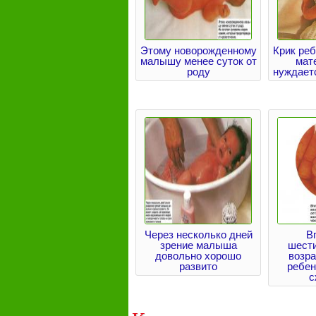
Этому новорожденному
Крик ре
малышу менее суток от
мате
роду
нуждает
Через несколько дней
В
зрение малыша
шест
довольно хорошо
возра
развито
ребен
с