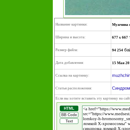
Название картинки:
Мужчина 
Ширина и высота:
677 x 667
ба
Размер файла:
94 254
Дата добавления:
15 Мая 20
muzhchin
Ссылка на картинку:
Синдром
Статья расположения:
Если вы хотите вставить эту картинку на сай
HTML
BB Code
Text