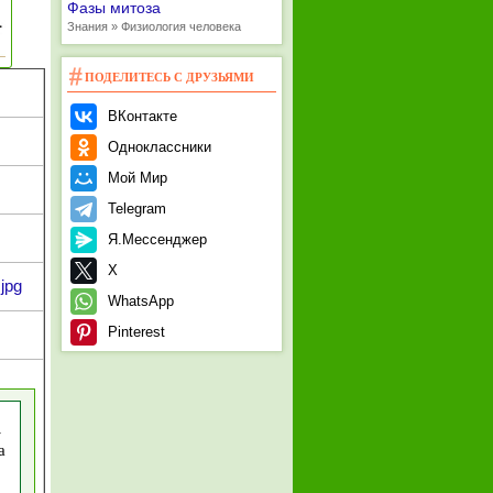
Фазы митоза
Знания » Физиология человека
ПОДЕЛИТЕСЬ С ДРУЗЬЯМИ
ВКонтакте
Одноклассники
Мой Мир
Telegram
Я.Мессенджер
X
jpg
WhatsApp
Pinterest