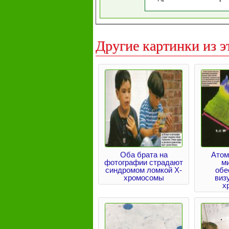
Другие картинки из э
Оба брата на
Атом
фотографии страдают
м
синдромом ломкой Х-
обе
хромосомы
виз
х