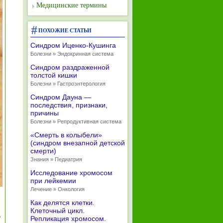
Медицинские термины
ПОХОЖИЕ СТАТЬИ
Синдром Иценко-Кушинга
Болезни » Эндокринная система
Синдром раздраженной
толстой кишки
Болезни » Гастроэнтерология
Синдром Дауна —
последствия, признаки,
причины
Болезни » Репродуктивная система
«Смерть в колыбели»
(синдром внезапной детской
смерти)
Знания » Педиатрия
Исследование хромосом
при лейкемии
Лечение » Онкология
Как делятся клетки.
Клеточный цикл.
Репликация хромосом.