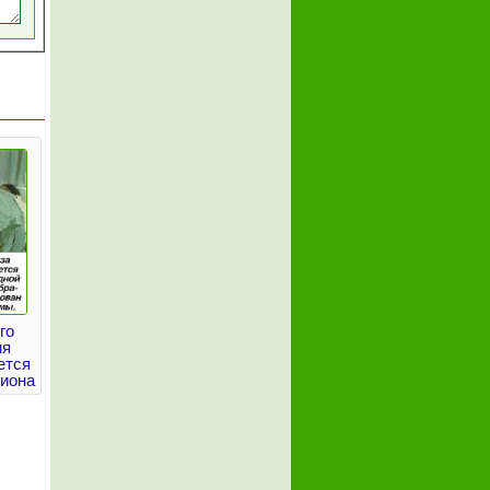
го
мя
ется
риона