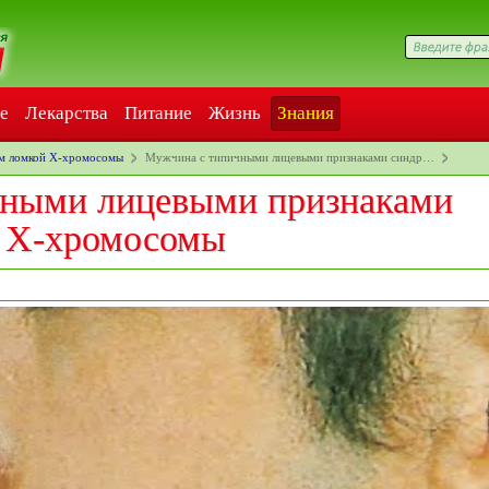
е
Лекарства
Питание
Жизнь
Знания
м ломкой Х-хромосомы
Мужчина с типичными лицевыми признаками синдр…
чными лицевыми признаками
й Х-хромосомы