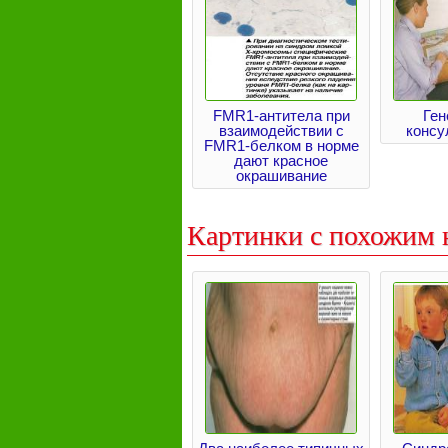
FMR1-антитела при
Ген
взаимодействии с
консу
FMR1-белком в норме
дают красное
окрашивание
Картинки с похожим 