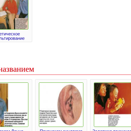
етическое
льтирование
названием