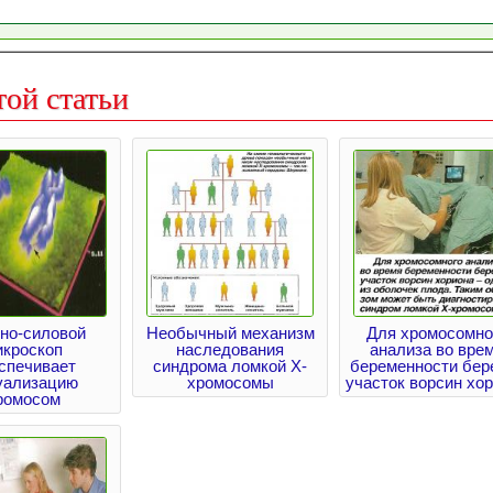
той статьи
но-силовой
Необычный механизм
Для хромосомно
икроскоп
наследования
анализа во вре
спечивает
синдрома ломкой Х-
беременности бер
уализацию
хромосомы
участок ворсин хо
ромосом