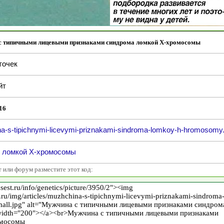
с типичными лицевыми признаками синдрома ломкой Х-хромосомы
точек
йт
16
a-s-tipichnymi-licevymi-priznakami-sindroma-lomkoy-h-hromosomy.
 ломкой Х-хромосомы
т или форум разместите этот код: