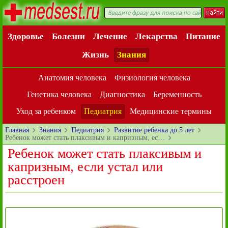
Здоровье
Болезни
Лечение
Лекарства
Питание
Жизнь
Знания
Анатомия человека
Физиология человека
Генетика человека
Диагностика
Беременность
Уход за ребенком
Педиатрия
Медицинские термины
Главная
Знания
Педиатрия
Развитие ребенка до 5 лет
Ребенок может стать плаксивым и капризным, ес…
Ребенок может стать плаксивым и
капризным, если устал или
расстроен