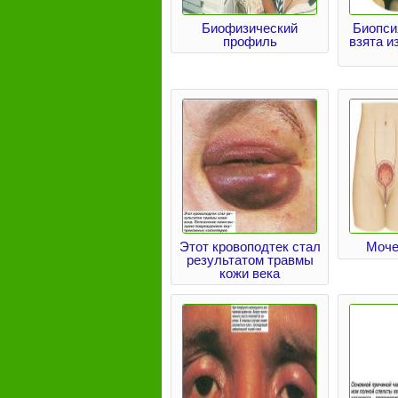
Биофизический
Биопси
профиль
взята и
Этот кровоподтек стал
Моче
результатом травмы
кожи века