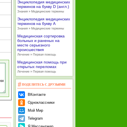
Энциклопедия медицинских
терминов на букву D (англ.)
Знания » Медицинские термины
Энциклопедия медицинских
терминов на букву А
Знания » Медицинские термины
Медицинская сортировка
больных и раненых на
месте серьезного
происшествия
Лечение » Первая помощь
Медицинская помощь при
открытых переломах
Лечение » Первая помощь
ПОДЕЛИТЕСЬ С ДРУЗЬЯМИ
ВКонтакте
Одноклассники
Мой Мир
Telegram
Я.Мессенджер