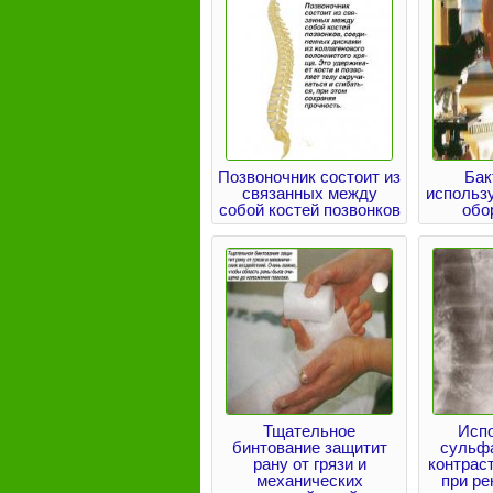
Позвоночник состоит из
Бак
связанных между
использ
собой костей позвонков
обо
Тщательное
Исп
бинтование защитит
сульфа
рану от грязи и
контрас
механических
при ре