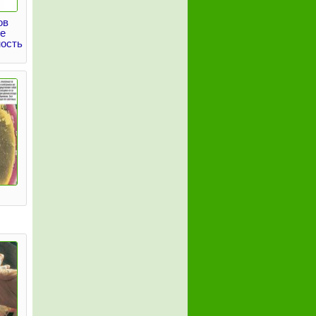
ов
се
ость