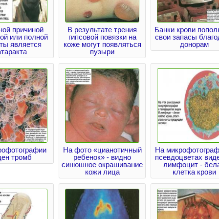
ной причиной
В результате трения
Банки крови попол
ой или полной
гипсовой повязки на
свои запасы благо
ты является
коже могут появляться
донорам
атаракта
пузыри
рофотографии
На фото «цианотичный
На микрофотограф
ден тромб
ребенок» - видно
псевдоцветах виде
синюшное окрашивание
лимфоцит - бел
кожи лица
клетка крови