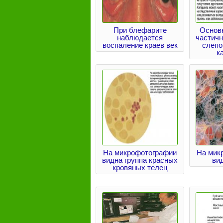
При блефарите
Основ
наблюдается
частичн
воспаление краев век
слепо
к
На микрофотографии
На мик
видна группа красных
ви
кровяных телец