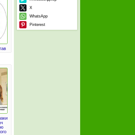
X
WhatsApp
Pinterest
тав
наки
ач
ью
ого