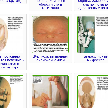
чена кругом)
появлением язв в
сердца. Заменяе
области рта и
клапан показа
гениталий
подвешенным на н
ь постоянно
Желтуха, вызванная
Бинокулярный
тся печенью и
билирубинемией
микроскоп
пливается в
ном пузыре