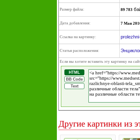
ба
Размер файла:
89 783
Дата добавления:
7 Мая 201
prolezhni
Ссылка на картинку:
Энциклоп
Статья расположения:
Если вы хотите вставить эту картинку на сай
HTML
BB Code
Text
Другие картинки из э