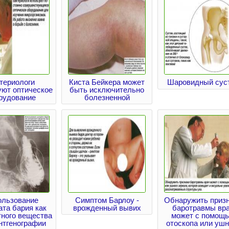
териологи
Киста Бейкера может
Шаровидный сус
уют оптическое
быть исключительно
рудование
болезненной
ользование
Симптом Барлоу -
Обнаружить приз
та бария как
врожденный вывих
баротравмы вр
тного вещества
может с помощ
нтгенографии
отоскопа или ушн