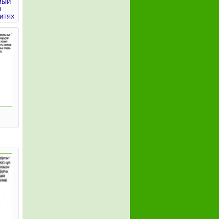
мый
н
итях