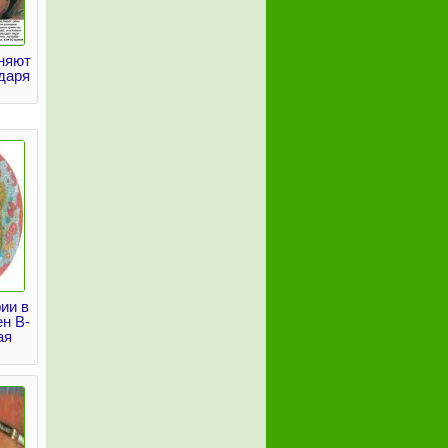
няют
даря
ии в
н В-
ая