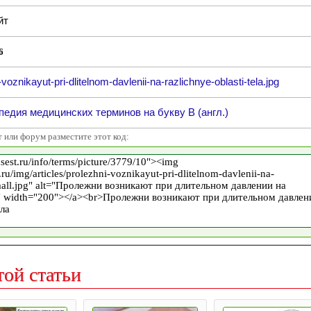
йт
6
-voznikayut-pri-dlitelnom-davlenii-na-razlichnye-oblasti-tela.jpg
едия медицинских терминов на букву B (англ.)
т или форум разместите этот код:
той статьи