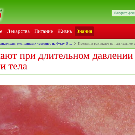
е
Лекарства
Питание
Жизнь
Знания
циклопедия медицинских терминов на букву B …
Пролежни возникают при длительном 
ают при длительном давлении
и тела