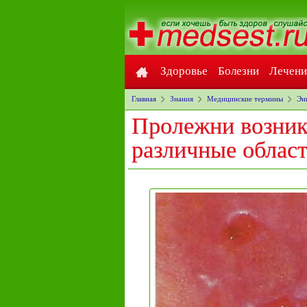
Здоровье
Болезни
Лечени
Главная
Знания
Медицинские термины
Эн
Пролежни возник
различные област