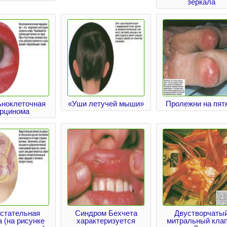
зеркала
ьноклеточная
«Уши летучей мыши»
Пролежни на пят
арцинома
стательная
Синдром Бехчета
Двустворчаты
 (на рисунке
характеризуется
митральный кла