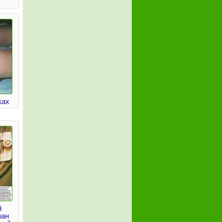
ках
й
пан