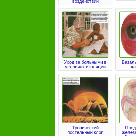
воздействий
Уход за больными в
Базал
условиях изоляции
к
Тропический
Пред
постельный клоп
железа