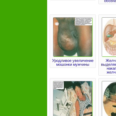
обозна
Уродливое увеличение
Желч
мошонки мужчины
выделяе
нака
желч