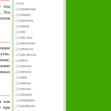
Cyst
е под
Cystadenома
. Это
Cystalgia
татом
Cystectomy
Cysteine
Cystic
Cystic duct
Cysticercosis
ающие
Cysticercus
утях.
Cystic fibrosis
ение,
Cystine
ениях
Cystinosis
авных
Cystinuria
Cystitis
Cystitome
Cystocele
Cystogram
Cystography
я как
Cystoijthiasis
т при