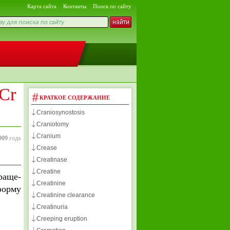
Карта сайта
Контакты
Поиск по сайту
Cr
КРАТКОЕ СОДЕРЖАНИЕ
Craniosynostosis
Craniotomy
Cranium
009
года
Crease
Creatinase
Creatine
раще-
Creatinine
форму
Creatinine clearance
Creatinuria
Creeping eruption