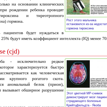
только на основании клинических
 при рождении ребенка проводят
ироксина и тиреотропного
Рост этого мальчика
на) гормона.
остановился из-за недостат
»
гормона тироксина
ь пациентов будет нуждаться в
 25% будут иметь коэффициент интеллекта (IQ) менее 70
se (cjd)
оба - исключительно редкое
которое характеризуется быстро
ссматривается как человеческая
ии крупного рогатого скота.
ся аномальный белок (прион),
 и вызывает обширное разрушение
Этот цветной МР-снимок
демонстрирует мозг пациен
страдающего болезнью
»
Крейтцфельдта - Якоба