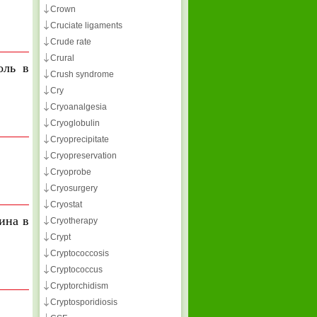
Crown
Cruciate ligaments
Crude rate
Crural
оль в
Crush syndrome
Cry
Cryoanalgesia
Cryoglobulin
Cryoprecipitate
Cryopreservation
Cryoprobe
Cryosurgery
Cryostat
ина в
Cryotherapy
Crypt
Cryptococcosis
Cryptococcus
Cryptorchidism
Cryptosporidiosis