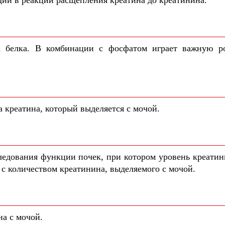
щий в реакции расщепления креатина до креатинина.
а белка. В комбинации с фосфатом играет важную р
 креатина, который выделяется с мочой.
ледования функции почек, при котором уровень креатин
 с количеством креатинина, выделяемого с мочой.
на с мочой.