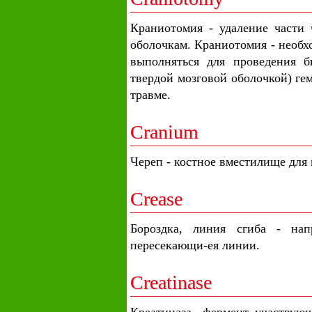
Краниотомия - удаление части 
оболочкам. Краниотомия - необх
выполняться для проведения б
твердой мозговой оболочкой) ге
травме.
Cranium
Череп - костное вместилище для 
Crease
Бороздка, линия сгиба - на
пересекающи-ея линии.
Creatinase