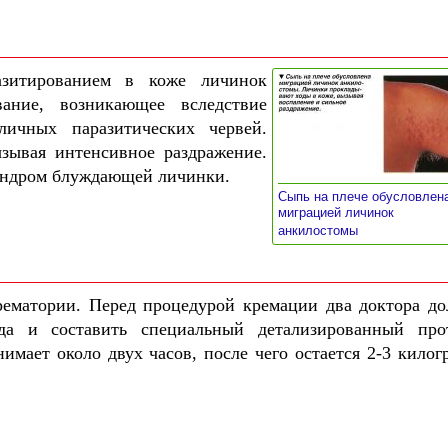
азитированием в коже личинок
вание, возникающее вследствие
ичных паразитических червей.
зывая интенсивное раздражение.
синдром блуждающей личинки.
Сыпь на плече обусловлен
миграцией личинок
»
анкилостомы
рематории. Перед процедурой кремации два доктора д
ида и составить специальный детализированный про
имает около двух часов, после чего остается 2-3 килог