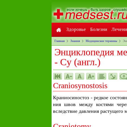
Здоровье
Болезни
Лечени
Главная
Знания
Медицинские термины
Эн
Энциклопедия ме
- Cy (англ.)
0
Craniosynostosis
Краниосиностоз - редкое состоян
ния швов между костями чере
вследствие давления растущего м
Craniotomy