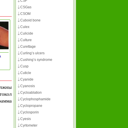
CSF
CSGas
CSOM
Cuboid bone
Culex
Culicide
Culture
Curettage
Curling’s ulcers
а
Cushing’s syndrome
Cusp
Cuticle
Cyanide
Cyanosis
олжны
Cycloablation
токол
Cyclophosphamide
рамма
Cyclopropane
Cyclosporin
Cyesis
Cyrtometer