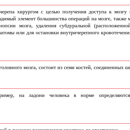
черепа хирургом с целью получения доступа к мозгу 
одимый элемент большинства операций на мозге, также 
иопсии мозга, удаления субдуральной (расположенно
матомы или для остановки внутричерепного кровотечени
головного мозга, состоит из семи костей, соединенных ш
пример, на ладони человека в норме определяютс