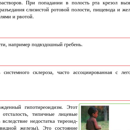
растворов. При попадании в полость рта крезол выз
разъедания слизистой ротовой полости, пищевода и жел
лями и рвотой.
сти, например подвздошный гребень.
ь системного склероза, часто ассоциированная с лег
ожденный гипотиреоидизм. Этот
 отсталость, типичные лицевые
 вследствие недостатка тиреоид-
видной железы). Это состояние