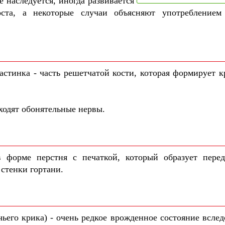
 наследуется, иногда развивается
оста, а некоторые случаи объясняют употреблением
астинка - часть решетчатой кости, которая формирует 
ходят обонятельные нервы.
 форме перстня с печаткой, который образует пере
стенки гортани.
его крика) - очень редкое врожденное состояние вслед