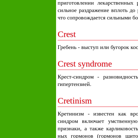
приготовлении лекарственных 
сильное раздражение вплоть до 
что сопровождается сильными бо
Crest
Гребень - выступ или бугорок ко
Crest syndrome
Крест-синдром - разновидност
гипертензией.
Cretinism
Кретинизм - известен как вр
синдром включает умственную
признаки, а также карликовость
ных гормонов (гормонов щито