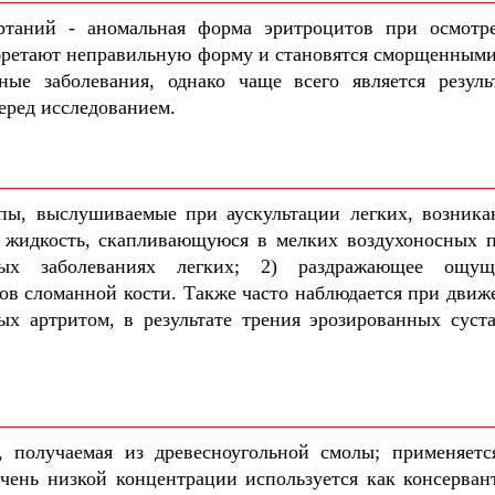
ртаний - аномальная форма эритроцитов при осмотр
ретают неправильную форму и становятся сморщенными
ные заболевания, однако чаще всего является резуль
еред исследованием.
ипы, выслушиваемые при аускультации легких, возник
 жидкость, скапливающуюся в мелких воздухоносных п
ых заболеваниях легких; 2) раздражающее ощущ
ов сломанной кости. Также часто наблюдается при движ
ых артритом, в результате трения эрозированных суст
, получаемая из древесноугольной смолы; применяетс
очень низкой концентрации используется как консерван