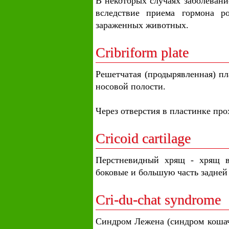
В некоторых случаях заболевание
вследствие приема гормона р
зараженных животных.
Cribriform plate
Решетчатая (продырявленная) пл
носовой полости.
Через отверстия в пластинке про
Cricoid cartilage
Перстневидный хрящ - хрящ в
боковые и большую часть задней 
Cri-du-chat syndrome
Синдром Лежена (синдром кошачь