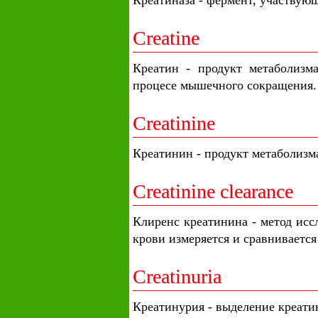
Креатиназа - фермент, участвую
Creatine
Креатин - продукт метаболизм
процесе мышечного сокращения.
Creatinine
Креатинин - продукт метаболизма
Creatinine clearance
Клиренс креатинина - метод исс
крови измеряется и сравнивается
Creatinuria
Креатинурия - выделение креати