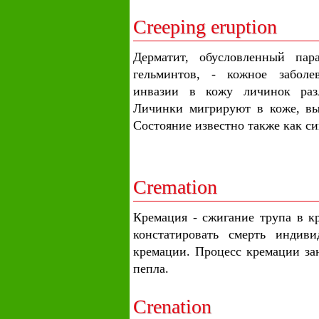
Creeping eruption
Дерматит, обусловленный пар
гельминтов, - кожное заболе
инвазии в кожу личинок разл
Личинки мигрируют в коже, вы
Состояние известно также как 
Cremation
Кремация - сжигание трупа в к
констатировать смерть индив
кремации. Процесс кремации зан
пепла.
Crenation