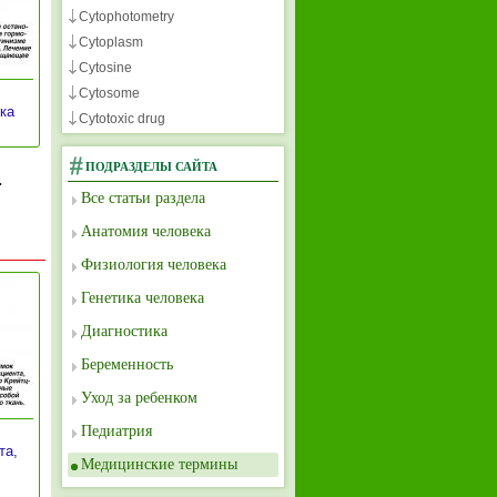
Cytophotometry
Cytoplasm
Cytosine
Cytosome
ка
Cytotoxic drug
ПОДРАЗДЕЛЫ САЙТА
.
Все статьи раздела
Анатомия человека
Физиология человека
Генетика человека
Диагностика
Беременность
Уход за ребенком
Педиатрия
та,
Медицинские термины