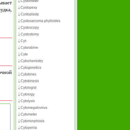
Cystometer
ывает
Cystopexy
удка,
Cystoplasty
Cystosarcoma phylloides
Cystoscopy
Cystostomy
Cyt-
Cytarabine
Cyte
Cytochemistry
Cytogenetics
очной
Cytokines
Cytokinesis
Cytologist
Cytology
Cytolysis
Cytomegalovirus
Cytometer
Cytomorphosis
Cytopenia