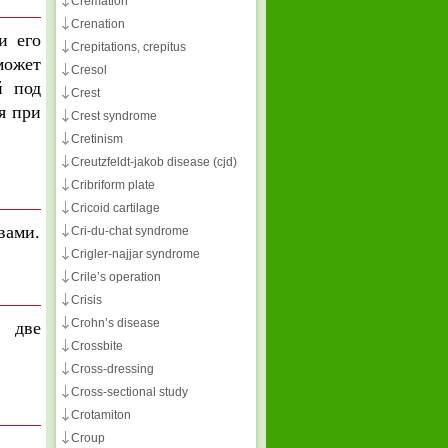
Cremation
Crenation
и его
Crepitations, crepitus
может
Cresol
й под
Crest
я при
Crest syndrome
Cretinism
Creutzfeldt-jakob disease (cjd)
Cribriform plate
Cricoid cartilage
вами.
Cri-du-chat syndrome
Crigler-najjar syndrome
Crile’s operation
Crisis
Crohn’s disease
я две
Crossbite
Cross-dressing
Cross-sectional study
Crotamiton
Croup