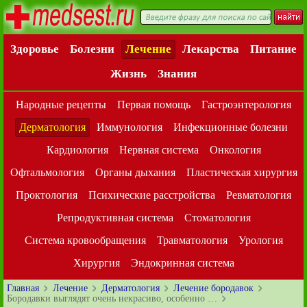
Здоровье
Болезни
Лечение
Лекарства
Питание
Жизнь
Знания
Народные рецепты
Первая помощь
Гастроэнтерология
Дерматология
Иммунология
Инфекционные болезни
Кардиология
Нервная система
Онкология
Офтальмология
Органы дыхания
Пластическая хирургия
Проктология
Психические расстройства
Ревматология
Репродуктивная система
Стоматология
Система кровообращения
Травматология
Урология
Хирургия
Эндокринная система
Главная
Лечение
Дерматология
Лечение бородавок
Бородавки выглядят очень некрасиво, особенно …