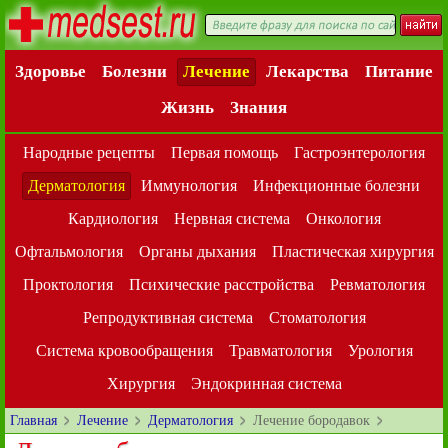
Здоровье
Болезни
Лечение
Лекарства
Питание
Жизнь
Знания
Народные рецепты
Первая помощь
Гастроэнтерология
Дерматология
Иммунология
Инфекционные болезни
Кардиология
Нервная система
Онкология
Офтальмология
Органы дыхания
Пластическая хирургия
Проктология
Психические расстройства
Ревматология
Репродуктивная система
Стоматология
Система кровообращения
Травматология
Урология
Хирургия
Эндокринная система
Главная
Лечение
Дерматология
Лечение бородавок