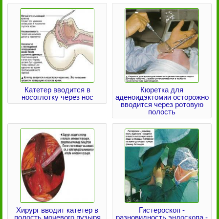
Катетер вводится в
Кюретка для
носоглотку через нос
аденоидэктомии осторожно
вводится через ротовую
полость
Хирург вводит катетер в
Гистероскоп -
полость мочевого пузыря
разновидность эндоскопа -