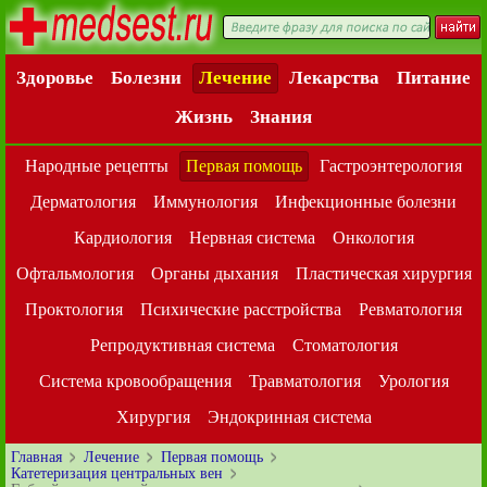
Здоровье
Болезни
Лечение
Лекарства
Питание
Жизнь
Знания
Народные рецепты
Первая помощь
Гастроэнтерология
Дерматология
Иммунология
Инфекционные болезни
Кардиология
Нервная система
Онкология
Офтальмология
Органы дыхания
Пластическая хирургия
Проктология
Психические расстройства
Ревматология
Репродуктивная система
Стоматология
Система кровообращения
Травматология
Урология
Хирургия
Эндокринная система
Главная
Лечение
Первая помощь
Катетеризация центральных вен