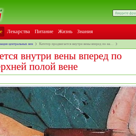
е
Лекарства
Питание
Жизнь
Знания
зация центральных вен
Катетер продвигается внутри вены вперед по на…
ется внутри вены вперед по
рхней полой вене