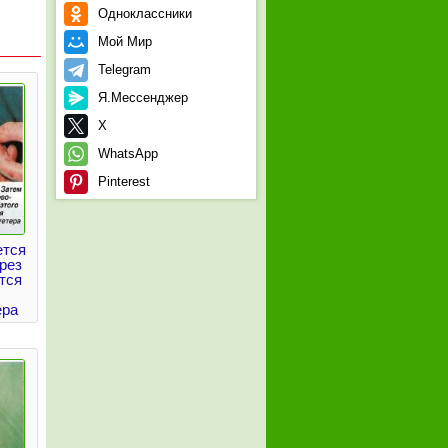
Одноклассники
Мой Мир
Telegram
Я.Мессенджер
X
WhatsApp
Pinterest
ется
рез
ится
ера