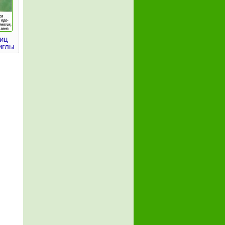
иц
иглы