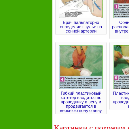
Врач пальпаторно
Сонн
определяет пульс на
распола
сонной артерии
внутре
Гибкий пластиковый
Пластик
катетер вводится по
вве
проводнику в вену и
проводн
продвигается в
верхнюю полую вену
Картинки с похожим 