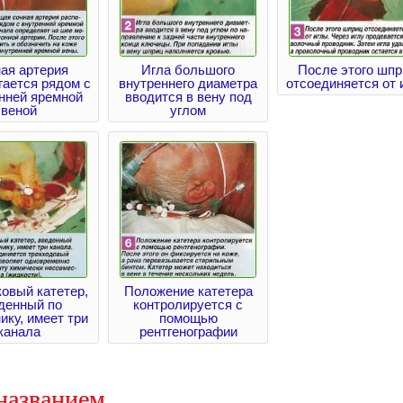
ая артерия
Игла большого
После этого шпр
гается рядом с
внутреннего диаметра
отсоединяется от 
нней яремной
вводится в вену под
веной
углом
овый катетер,
Положение катетера
денный по
контролируется с
ику, имеет три
помощью
канала
рентгенографии
названием