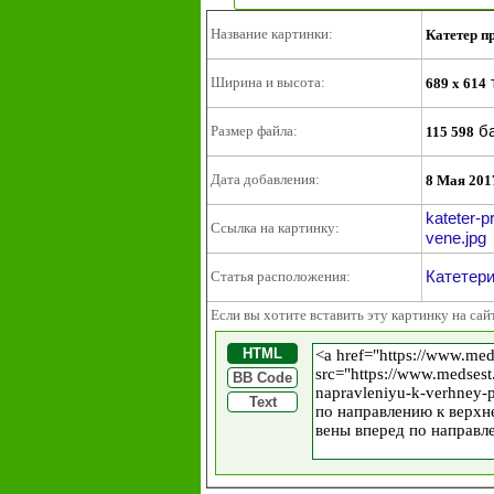
Название картинки:
Катетер п
Ширина и высота:
689 x 614
ба
Размер файла:
115 598
Дата добавления:
8 Мая 201
kateter-p
Ссылка на картинку:
vene.jpg
Катетер
Статья расположения:
Если вы хотите вставить эту картинку на сай
HTML
BB Code
Text