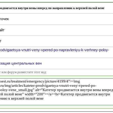
родвигается внутри вены вперед по направлению к верхней полой вене
точек
йт
7
rodvigaetsya-vnutri-veny-vpered-po-napravleniyu-k-verhney-poloy-
изация центральных вен
т или форум разместите этот код: