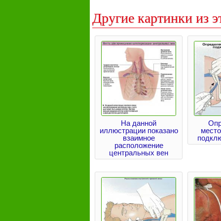
Другие картинки из э
На данной
Опр
иллюстрации показано
мест
взаимное
подкл
расположение
центральных вен