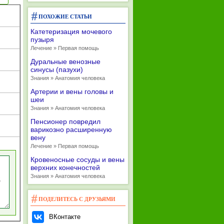
ПОХОЖИЕ СТАТЬИ
Катетеризация мочевого
пузыря
Лечение » Первая помощь
Дуральные венозные
синусы (пазухи)
Знания » Анатомия человека
Артерии и вены головы и
шеи
Знания » Анатомия человека
Пенсионер повредил
варикозно расширенную
вену
Лечение » Первая помощь
Кровеносные сосуды и вены
верхних конечностей
Знания » Анатомия человека
ПОДЕЛИТЕСЬ С ДРУЗЬЯМИ
ВКонтакте