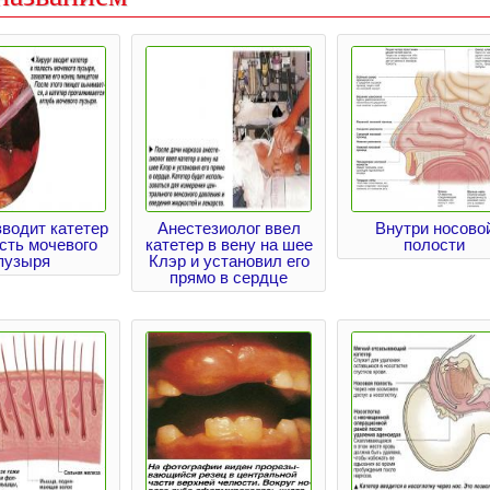
вводит катетер
Анестезиолог ввел
Внутри носово
сть мочевого
катетер в вену на шее
полости
пузыря
Клэр и установил его
прямо в сердце