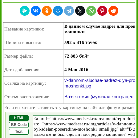
В данном случае надрез для пров
Название картинки:
мошонки
точек
Ширина и высота:
592 x 416
байт
Размер файла:
72 883
Дата добавления:
4 Мая 2016
v-dannom-sluchae-nadrez-dlya-prove
Ссылка на картинку:
moshonki.jpg
Вазэктомия (мужская контрацепци
Статья расположения:
Если вы хотите вставить эту картинку на сайт или форум размест
HTML
BB Code
Text