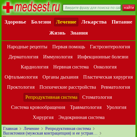
Здоровье
Болезни
Лечение
Лекарства
Питание
Жизнь
Знания
Народные рецепты
Первая помощь
Гастроэнтерология
Дерматология
Иммунология
Инфекционные болезни
Кардиология
Нервная система
Онкология
Офтальмология
Органы дыхания
Пластическая хирургия
Проктология
Психические расстройства
Ревматология
Репродуктивная система
Стоматология
Система кровообращения
Травматология
Урология
Хирургия
Эндокринная система
Главная
Лечение
Репродуктивная система
Вазэктомия (мужская контрацепция) и ее устран…